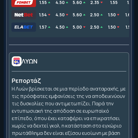
1.55
4.50
5.60
2.35
1.55
1.65
1.54
4.50
5.60
2.50
1.50
1.62
1.57
4.50
5.00
2.50
1.50
1.57
ΛΥΩΝ
Ρεπορτάζ
Η Λυών βρίσκεται σε μια περίοδο αναταραχής, με
τις πρόσφατες εμφανίσεις της να αποδεικνύουν
τις δυσκολίες που αντιμετωπίζει. Παρά την
εντυπωσιακή της απόδοση σε ευρωπαϊκό
επίπεδο, όπου έχει καταφέρει να επικρατήσει
χωρίς να δεχτεί γκολ, η κατάσταση στο εγχώριο
πρωτάθλημα δεν είναι εξίσου ευοίωνη με βάση