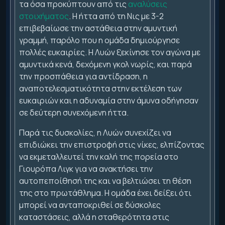
τα όσα προκύπτουν από τις
αναλύσεις
στοιχήματος
. Η ήττα από τη Νις με 3-2
επιβεβαίωσε την αστάθεια στην αμυντική
γραμμή, παρόλο που η ομάδα δημιούργησε
πολλές ευκαιρίες. Η Λυών ξεκίνησε τον αγώνα με
αμυντικά κενά, δεχόμενη γκολ νωρίς, και παρά
την προσπάθεια για αντίδραση, η
αναποτελεσματικότητα στην εκτέλεση των
ευκαιριών και η αδυναμία στην άμυνα οδήγησαν
σε δεύτερη συνεχόμενη ήττα.
Παρά τις δυσκολίες, η Λυών συνεχίζει να
επιδιώκει την επιστροφή στις νίκες, ελπίζοντας
να εκμεταλλευτεί την καλή της πορεία στο
Γιουρόπα Λιγκ για να ανακτήσει την
αυτοπεποίθησή της και να βελτιώσει τη θέση
της στο πρωτάθλημα. Η ομάδα έχει δείξει ότι
μπορεί να ανταποκριθεί σε δύσκολες
καταστάσεις, αλλά η σταθερότητα στις