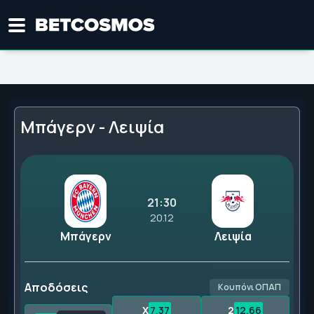
Μπάγερν - Λειψία
21:30
20.12
Μπάγερν
Λειψία
Αποδόσεις
Κουπόνι ΟΠΑΠ
X
7.37
2
12.66