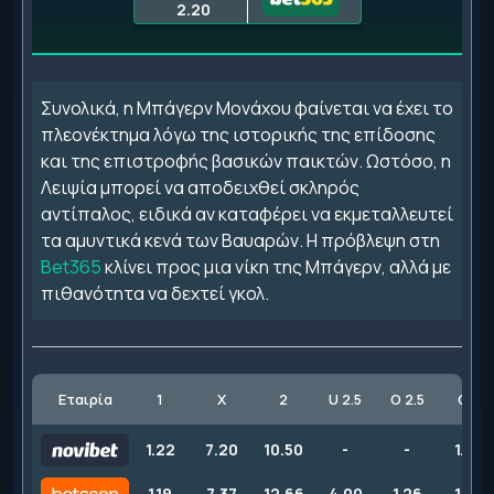
2.20
Συνολικά, η Μπάγερν Μονάχου φαίνεται να έχει το
πλεονέκτημα λόγω της ιστορικής της επίδοσης
και της επιστροφής βασικών παικτών. Ωστόσο, η
Λειψία μπορεί να αποδειχθεί σκληρός
αντίπαλος, ειδικά αν καταφέρει να εκμεταλλευτεί
τα αμυντικά κενά των Βαυαρών. Η πρόβλεψη στη
Bet365
κλίνει προς μια νίκη της Μπάγερν, αλλά με
πιθανότητα να δεχτεί γκολ.
Εταιρία
1
X
2
U 2.5
O 2.5
GG
1.22
7.20
10.50
-
-
1.69
1.19
7.37
12.66
4.00
1.26
1.65