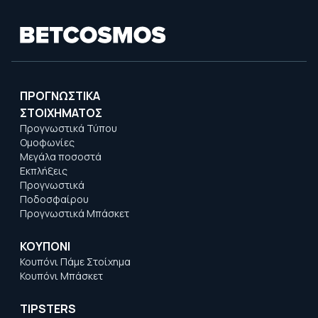
ΠΡΟΓΝΩΣΤΙΚΑ
ΣΤΟΙΧΗΜΑΤΟΣ
Προγνωστικά Τύπου
Ομοφωνίες
Μεγάλα ποσοστά
Εκπλήξεις
Προγνωστικά
Ποδοσφαίρου
Προγνωστικά Μπάσκετ
ΚΟΥΠΟΝΙ
Κουπόνι Πάμε Στοίχημα
Κουπόνι Μπάσκετ
TIPSTERS