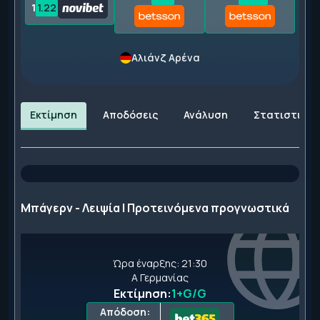
1
1.22
Αλιάνζ Αρένα
Εκτίμηση
Αποδόσεις
Ανάλυση
Στατιστικά
Μπάγερν - Λειψία | Προτεινόμενα προγνωστικά
Ώρα έναρξης: 21:30
Α Γερμανίας
Εκτίμηση:
1+G/G
Απόδοση: