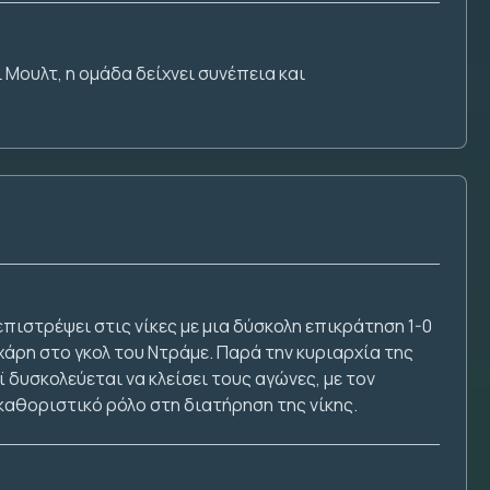
 Μουλτ, η ομάδα δείχνει συνέπεια και
επιστρέψει στις νίκες με μια δύσκολη επικράτηση 1-0
 χάρη στο γκολ του Ντράμε. Παρά την κυριαρχία της
ϊ δυσκολεύεται να κλείσει τους αγώνες, με τον
καθοριστικό ρόλο στη διατήρηση της νίκης.