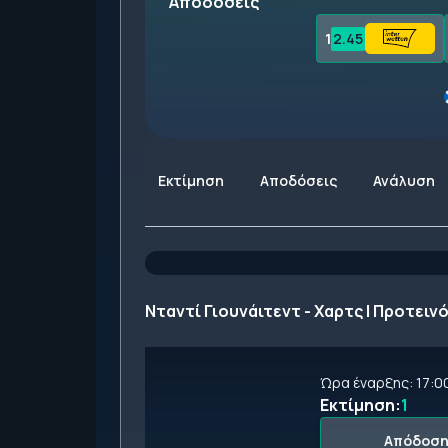
Αποδόσεις
1
2.45
Εκτίμηση
Αποδόσεις
Ανάλυση
Νταντί Γιουνάιτεντ - Χαρτς | Προτει
Ώρα έναρξης: 17:0
Εκτίμηση:
1
Απόδοση: