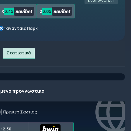
Κουπόνι ΟΠΑΠ
X
3.45
2
3.05
Ταναντάις Παρκ
Στατιστικά
νόμενα προγνωστικά
0
Πρέμιερ Σκωτίας
 2.30