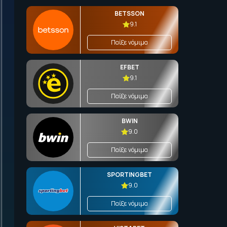
BETSSON
9.1
Παίξε νόμιμα
EFBET
9.1
Παίξε νόμιμα
BWIN
9.0
Παίξε νόμιμα
SPORTINGBET
9.0
Παίξε νόμιμα