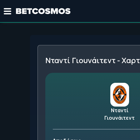
Νταντί Γιουνάιτεντ - Χαρ
Νταντί
Γιουνάιτεντ