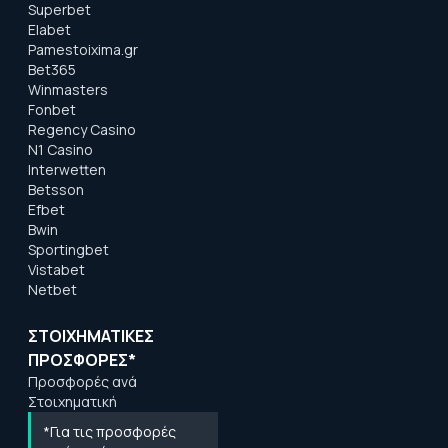
Superbet
Elabet
Pamestoixima.gr
Bet365
Winmasters
Fonbet
Regency Casino
N1 Casino
Interwetten
Betsson
Efbet
Bwin
Sportingbet
Vistabet
Netbet
ΣΤΟΙΧΗΜΑΤΙΚΕΣ
ΠΡΟΣΦΟΡΕΣ*
Προσφορές ανά
Στοιχηματική
*Για τις προσφορές