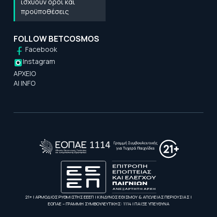
ισχύουν όροι και
προϋποθέσεις
FOLLOW BETCOSMOS
Facebook
Instagram
ΑΡΧΕΙΟ
AI INFO
21+ | ΑΡΜΟΔΙΟΣ ΡΥΘΜΙΣΤΗΣ ΕΕΕΠ | ΚΙΝΔΥΝΟΣ ΕΘΙΣΜΟΥ & ΑΠΩΛΕΙΑΣ ΠΕΡΙΟΥΣΙΑΣ |
ΕΟΠΑΕ – ΓΡΑΜΜΗ ΣΥΜΒΟΥΛΕΥΤΙΚΗΣ: 1114 | ΠΑΙΞΕ ΥΠΕΥΘΥΝΑ