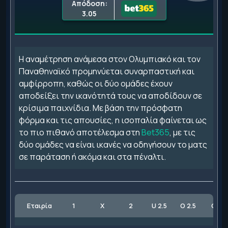
Απόδοση:
3.05
Η αναμέτρηση ανάμεσα στον Ολυμπιακό και τον
Παναθηναϊκό προμηνύεται συναρπαστική και
αμφίρροπη, καθώς οι δύο ομάδες έχουν
αποδείξει την ικανότητά τους να αποδίδουν σε
κρίσιμα παιχνίδια. Με βάση την πρόσφατη
φόρμα και τις απουσίες, η ισοπαλία φαίνεται ως
το πιο πιθανό αποτέλεσμα στη
Bet365
, με τις
δύο ομάδες να είναι ικανές να οδηγήσουν το ματς
σε παράταση ή ακόμα και στα πέναλτι.
Εταιρία
1
X
2
U 2.5
O 2.5
GG