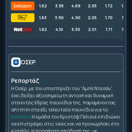
1.62
3.95
4.69
2.05
1.72
1.72
1.63
3.90
4.90
2.05
1.70
1.75
1.62
4.10
5.30
2.01
1.71
1.74
ΟΣΕΡ
Ρεπορτάζ
Η Οσέρ, με την υποστήριξη του “Αμπέ Ντεσάν”,
έχει δείξει αξιοσημείωτη αντοχή και δυναμική
στα εντός έδρας παιχνίδια της, παραμένοντας
αήττητη στα έξι τελευταία παιχνίδια για το
κουπόνι
. Η ομάδα του Κριστόφ Πελισιέ επιδιώκει
να επιστρέψει στις νίκες και να προχωρήσει στο
κύπελλο. Η πρόσφατη απόδοσή της, με