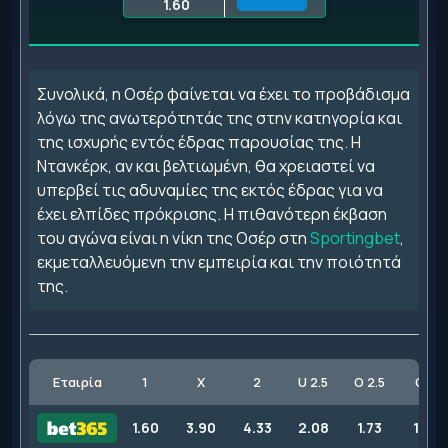
1.60
Συνολικά, η Οσέρ φαίνεται να έχει το προβάδισμα
λόγω της ανωτερότητάς της στην κατηγορία και
της ισχυρής εντός έδρας παρουσίας της. Η
Ντανκέρκ, αν και βελτιωμένη, θα χρειαστεί να
υπερβεί τις αδυναμίες της εκτός έδρας για να
έχει ελπίδες πρόκρισης. Η πιθανότερη έκβαση
του αγώνα είναι η νίκη της Οσέρ στη
Sportingbet
,
εκμεταλλευόμενη την εμπειρία και την ποιότητά
της.
Εταιρία
1
X
2
U 2.5
O 2.5
GG
1.60
3.90
4.33
2.08
1.73
1.73