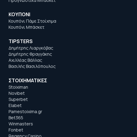
Προγνωστικά Μπάσκετ
ΚΟΥΠΟΝΙ
Κουπόνι Πάμε Στοίχημα
Κουπόνι Μπάσκετ
TIPSTERS
Δημήτρης Λιαργκόβας
Δημήτρης Φραγγάκης
Αχιλλέας Βάλλας
Βασιλής Βασιλόπουλος
ΣΤΟΙΧΗΜΑΤΙΚΕΣ
Stoiximan
Novibet
Superbet
Elabet
Pamestoixima.gr
Bet365
Winmasters
Fonbet
Regency Casino