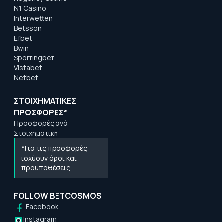
N1 Casino
Interwetten
Betsson
Efbet
Bwin
Sportingbet
Vistabet
Netbet
ΣΤΟΙΧΗΜΑΤΙΚΕΣ
ΠΡΟΣΦΟΡΕΣ*
Προσφορές ανά
Στοιχηματική
*Για τις προσφορές
ισχύουν όροι και
προϋποθέσεις
FOLLOW BETCOSMOS
Facebook
Instagram