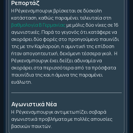
Ρεπορτάζ
Η Ρέγκενσμπουργκ βρίσκεται σε δύσκολη
κατάσταση, καθώς παραμένει τελευταία στη
βαθμολογία Β Γερμανίας
με μόλις δύο νίκες σε 16
αγωνιστικές. Παρά το γεγονός ότι κατάφερε να
σκοράρει δύο φορές στο προηγούμενο παιχνίδι
της με την Καρλσρούη, η αμυντική της επίδοση
ήταν απογοητευτική, δεχόμενη τέσσερα γκολ. Η
Ρέγκενσμπουργκ έχει δείξει αδυναμία να
σκοράρει στα περισσότερα από τα πρόσφατα
παιχνίδια της και η άμυνα της παραμένει
ευάλωτη.
Αγωνιστικά Νέα
Η Ρέγκενσμπουργκ αντιμετωπίζει σοβαρά
αγωνιστικά προβλήματα με πολλές απουσίες
βασικών παικτών.