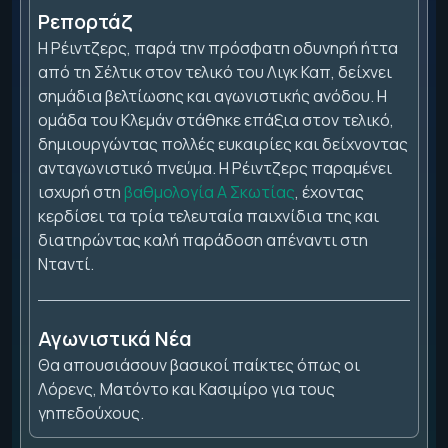
Ρεπορτάζ
Η Ρέιντζερς, παρά την πρόσφατη οδυνηρή ήττα
από τη Σέλτικ στον τελικό του Λιγκ Καπ, δείχνει
σημάδια βελτίωσης και αγωνιστικής ανόδου. Η
ομάδα του Κλεμάν στάθηκε επάξια στον τελικό,
δημιουργώντας πολλές ευκαιρίες και δείχνοντας
ανταγωνιστικό πνεύμα. Η Ρέιντζερς παραμένει
ισχυρή στη
βαθμολογία Α Σκωτίας
, έχοντας
κερδίσει τα τρία τελευταία παιχνίδια της και
διατηρώντας καλή παράδοση απέναντι στη
Νταντί.
Αγωνιστικά Νέα
Θα απουσιάσουν βασικοί παίκτες όπως οι
Λόρενς, Ματόντο και Κασιμίρο για τους
γηπεδούχους.