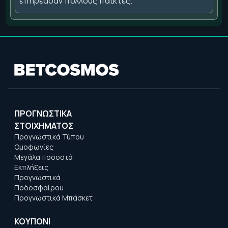
επηρέασαν πολλούς παίκτες.
ΠΡΟΓΝΩΣΤΙΚΑ
ΣΤΟΙΧΗΜΑΤΟΣ
Προγνωστικά Τύπου
Ομοφωνίες
Μεγάλα ποσοστά
Εκπλήξεις
Προγνωστικά
Ποδοσφαίρου
Προγνωστικά Μπάσκετ
ΚΟΥΠΟΝΙ