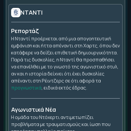
ΝΤΑΝΤΙ
Ρεπορτάζ
Η Νταντί προέρχεται από μια απογοητευτική
εμφάνιση και ήττα απέναντι στη Χαρτς, όπου δεν
κατάφερε να δείξει επιθετική δημιουργικότητα.
Παρά τις δυσκολίες, η Νταντί θα προσπαθήσει
να επανέλθει με το γνωστό της αγωνιστικό στυλ,
αν και η ιστορία δείχνει ότι έχει δυσκολίες
απέναντι στη Ρέιντζερς σε ότι αφορά τα
προγνωστικά
, ειδικά εκτός έδρας.
Αγωνιστικά Νέα
Η ομάδα του Ντόχερτι αντιμετωπίζει
προβλήματα με τραυματισμούς και ίωση που