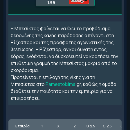
1.99
Η Μπεσίκτας φαίνεται να έχει το προβάδισμα,
δεδομένης της καλής παράδοσης απέναντι στη
Ρίζεσπορ και της πρόσφατης αγωνιστικής της
βελτίωσης. Η Ρίζεσπορ, αν και δυνατή εντός
έδρας, ενδέχεται να δυσκολευτεί να κρατήσει την
επιθετική γραμμή της Μπεσίκτας μακριά από το
σκοράρισμα.
Προτείνεται η επιλογή της νίκης για τη
Μπεσίκτας στο
Pamestoixima
.gr, καθώς η ομάδα
διαθέτει την ποιότητα και την εμπειρία για να
επικρατήσει.
Εταιρία
1
X
2
U 2.5
O 2.5
GG