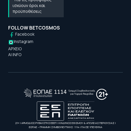
ισχύουν όροι και
προϋποθέσεις
FOLLOW BETCOSMOS
Facebook
Instagram
ΑΡΧΕΙΟ
AI INFO
21+ | ΑΡΜΟΔΙΟΣ ΡΥΘΜΙΣΤΗΣ ΕΕΕΠ | ΚΙΝΔΥΝΟΣ ΕΘΙΣΜΟΥ & ΑΠΩΛΕΙΑΣ ΠΕΡΙΟΥΣΙΑΣ |
ΕΟΠΑΕ – ΓΡΑΜΜΗ ΣΥΜΒΟΥΛΕΥΤΙΚΗΣ: 1114 | ΠΑΙΞΕ ΥΠΕΥΘΥΝΑ