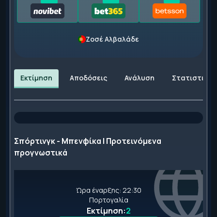
Ζοσέ Αλβαλάδε
Εκτίμηση
Αποδόσεις
Ανάλυση
Στατιστικά
Σπόρτινγκ - Μπενφίκα | Προτεινόμενα
προγνωστικά
Ώρα έναρξης: 22:30
Πορτογαλία
Εκτίμηση:
2