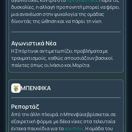
αγωνιστικές κόντρα στα
προγνωστικά
. Παρά τις
δυσκολίες, η αλλαγή προπονητή μπορεί να φέρει
μια ανανέωση στην ψυχολογία της ομάδας
δίνοντάς της ώθηση και να πάρει τη νίκη.
Αγωνιστικά Νέα
Η Σπόρτινγκ αντιμετωπίζει προβλήματα με
τραυματισμούς, καθώς απουσιάζουν βασικοί
παίκτες όπως οι Ινάσιο και Μορίτα.
ΜΠΕΝΦΙΚΑ
Ρεπορτάζ
Από την άλλη πλευρά, η Μπενφίκα βρίσκεται σε
εξαιρετική φόρμα, με δέκα νίκες στα τελευταία
έντεκα παιχνίδια για το
κουπόνι
. Η ομάδα του