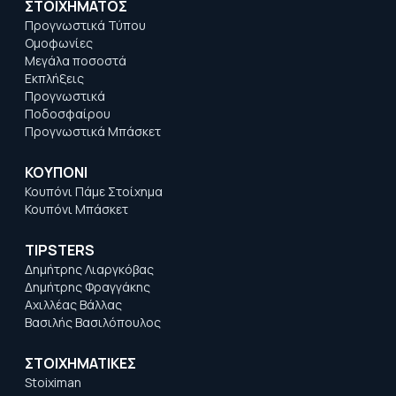
ΣΤΟΙΧΗΜΑΤΟΣ
Προγνωστικά Τύπου
Ομοφωνίες
Μεγάλα ποσοστά
Εκπλήξεις
Προγνωστικά
Ποδοσφαίρου
Προγνωστικά Μπάσκετ
ΚΟΥΠΟΝΙ
Κουπόνι Πάμε Στοίχημα
Κουπόνι Μπάσκετ
TIPSTERS
Δημήτρης Λιαργκόβας
Δημήτρης Φραγγάκης
Αχιλλέας Βάλλας
Βασιλής Βασιλόπουλος
ΣΤΟΙΧΗΜΑΤΙΚΕΣ
Stoiximan