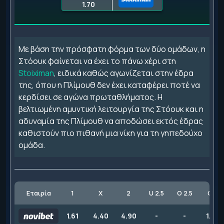
1.70
Με βάση την πρόσφατη φόρμα των δύο ομάδων, η
Στόουκ φαίνεται να έχει το πάνω χέρι στη
Stoiximan
, ειδικά καθώς αγωνίζεται στην έδρα
της, όπου η Πλίμουθ δεν έχει καταφέρει ποτέ να
κερδίσει σε αγώνα πρωταθλήματος. Η
βελτιωμένη αμυντική λειτουργία της Στόουκ και η
αδυναμία της Πλίμουθ να αποδώσει εκτός έδρας
καθιστούν πιο πιθανή μια νίκη για τη γηπεδούχο
ομάδα.
Εταιρία
1
X
2
U 2.5
O 2.5
GG
1.61
4.40
4.90
-
-
1.64