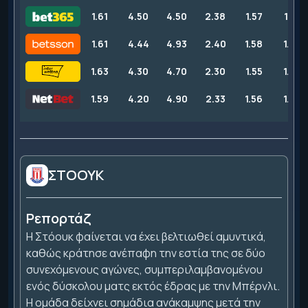
1.61
4.50
4.50
2.38
1.57
1.61
1.61
4.44
4.93
2.40
1.58
1.65
1.63
4.30
4.70
2.30
1.55
1.60
1.59
4.20
4.90
2.33
1.56
1.63
ΣΤΟΟΥΚ
Ρεπορτάζ
Η Στόουκ φαίνεται να έχει βελτιωθεί αμυντικά,
καθώς κράτησε ανέπαφη την εστία της σε δύο
συνεχόμενους αγώνες, συμπεριλαμβανομένου
ενός δύσκολου ματς εκτός έδρας με την Μπέρνλι.
Η ομάδα δείχνει σημάδια ανάκαμψης μετά την