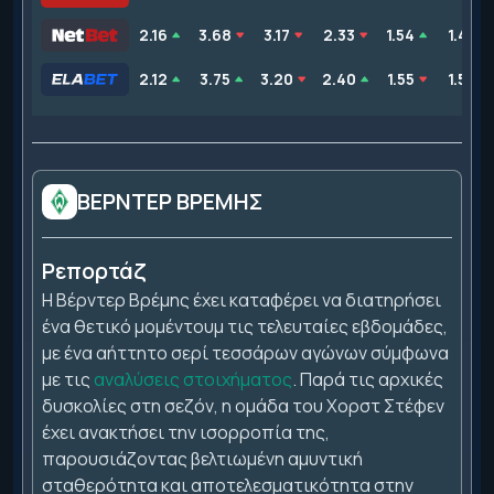
2.16
3.68
3.17
2.33
1.54
1.48
2.12
3.75
3.20
2.40
1.55
1.50
ΒΕΡΝΤΕΡ ΒΡΕΜΗΣ
Ρεπορτάζ
Η Βέρντερ Βρέμης έχει καταφέρει να διατηρήσει
ένα θετικό μομέντουμ τις τελευταίες εβδομάδες,
με ένα αήττητο σερί τεσσάρων αγώνων σύμφωνα
με τις
αναλύσεις στοιχήματος
. Παρά τις αρχικές
δυσκολίες στη σεζόν, η ομάδα του Χορστ Στέφεν
έχει ανακτήσει την ισορροπία της,
παρουσιάζοντας βελτιωμένη αμυντική
σταθερότητα και αποτελεσματικότητα στην