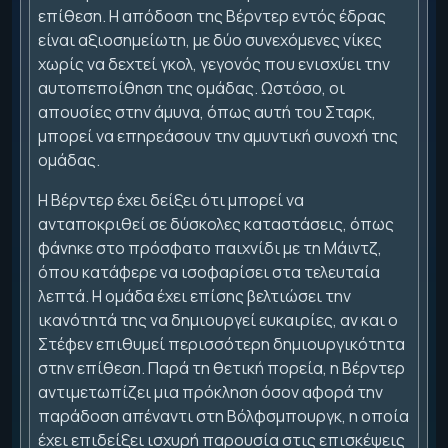
επίθεση. Η απόδοση της Βέρντερ εντός έδρας
είναι αξιοσημείωτη, με δύο συνεχόμενες νίκες
χωρίς να δεχτεί γκολ, γεγονός που ενισχύει την
αυτοπεποίθηση της ομάδας. Ωστόσο, οι
απουσίες στην άμυνα, όπως αυτή του Σταρκ,
μπορεί να επηρεάσουν την αμυντική συνοχή της
ομάδας.
Η Βέρντερ έχει δείξει ότι μπορεί να
ανταποκριθεί σε δύσκολες καταστάσεις, όπως
φάνηκε στο πρόσφατο παιχνίδι με τη Μάιντζ,
όπου κατάφερε να ισοφαρίσει στα τελευταία
λεπτά. Η ομάδα έχει επίσης βελτιώσει την
ικανότητά της να δημιουργεί ευκαιρίες, αν και ο
Στέφεν επιθυμεί περισσότερη δημιουργικότητα
στην επίθεση. Παρά τη θετική πορεία, η Βέρντερ
αντιμετωπίζει μια πρόκληση όσον αφορά την
παράδοση απέναντι στη Βόλφσμπουργκ, η οποία
έχει επιδείξει ισχυρή παρουσία στις επισκέψεις