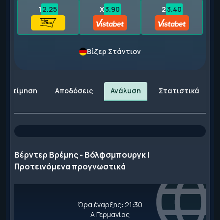
1
2.25
X
3.90
2
3.40
Βίζερ Στάντιον
Εκτίμηση
Αποδόσεις
Ανάλυση
Στατιστικά
Βέρντερ Βρέμης - Βόλφσμπουργκ |
Προτεινόμενα προγνωστικά
Ώρα έναρξης: 21:30
Α Γερμανίας