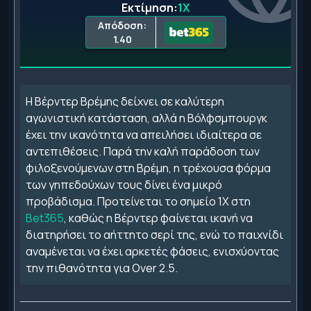
Εκτίμηση:
1X
Απόδοση:
1.40
Η Βέρντερ Βρέμης δείχνει σε καλύτερη
αγωνιστική κατάσταση, αλλά η Βόλφσμπουργκ
έχει την ικανότητα να απειλήσει ιδιαίτερα σε
αντεπιθέσεις. Παρά την καλή παράδοση των
φιλοξενούμενων στη Βρέμη, η τρέχουσα φόρμα
των γηπεδούχων τους δίνει ένα μικρό
προβάδισμα. Προτείνεται το σημείο 1Χ στη
Bet365
, καθώς η Βέρντερ φαίνεται ικανή να
διατηρήσει το αήττητο σερί της, ενώ το παιχνίδι
αναμένεται να έχει αρκετές φάσεις, ενισχύοντας
την πιθανότητα για Over 2.5.