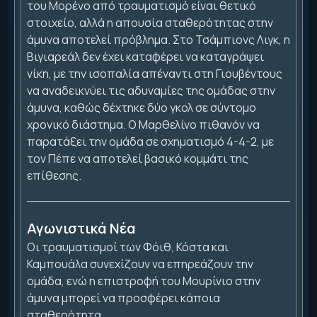
του Μορένο από τραυματισμό είναι θετικό
στοιχείο, αλλά η απουσία σταθερότητας στην
άμυνα αποτελεί πρόβλημα. Στο Τσάμπιονς Λιγκ, η
Βιγιαρεάλ δεν έχει καταφέρει να καταγράψει
νίκη, με την ισοπαλία απέναντι στη Γιουβέντους
να αναδεικνύει τις αδυναμίες της ομάδας στην
άμυνα, καθώς δέχτηκε δύο γκολ σε σύντομο
χρονικό διάστημα. Ο Μαρθελίνο πιθανόν να
παρατάξει την ομάδα σε σχηματισμό 4-4-2, με
τον Πέπε να αποτελεί βασικό κομμάτι της
επίθεσης.
Αγωνιστικά Νέα
Οι τραυματισμοί των Φόιθ, Κόστα και
Καμπουάλα συνεχίζουν να επηρεάζουν την
ομάδα, ενώ η επιστροφή του Μουρίνιο στην
άμυνα μπορεί να προσφέρει κάποια
σταθερότητα.