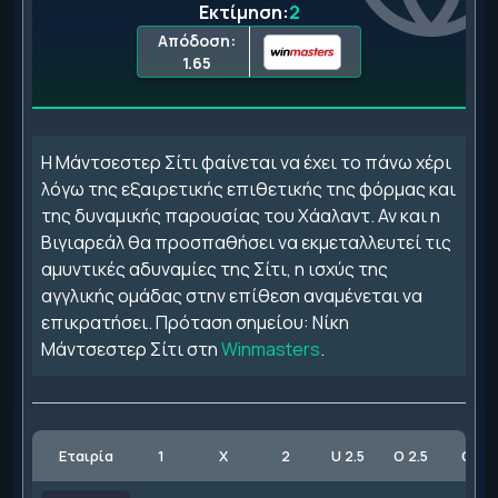
Εκτίμηση:
2
Απόδοση:
1.65
Η Μάντσεστερ Σίτι φαίνεται να έχει το πάνω χέρι
λόγω της εξαιρετικής επιθετικής της φόρμας και
της δυναμικής παρουσίας του Χάαλαντ. Αν και η
Βιγιαρεάλ θα προσπαθήσει να εκμεταλλευτεί τις
αμυντικές αδυναμίες της Σίτι, η ισχύς της
αγγλικής ομάδας στην επίθεση αναμένεται να
επικρατήσει. Πρόταση σημείου: Νίκη
Μάντσεστερ Σίτι στη
Winmasters
.
Εταιρία
1
X
2
U 2.5
O 2.5
GG