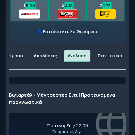
1
5.00
X
4.15
2
1.73
Εστάδιο ντε λα Θεράμικα
Εκτίμηση
Αποδόσεις
Ανάλυση
Στατιστικά
Βιγιαρεάλ - Μάντσεστερ Σίτι | Προτεινόμενα
προγνωστικά
Ώρα έναρξης: 22:00
Τσάμπιονς Λιγκ