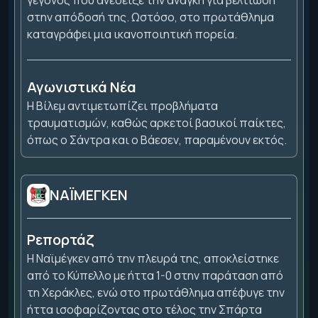
γεγονός που ανέδειξε την ανάγκη για βελτίωση
στην απόδοσή της. Ωστόσο, στο πρωτάθλημα
καταγράφει μια ικανοποιητική πορεία.
Αγωνιστικά Νέα
Η Βίλεμ αντιμετωπίζει προβλήματα
τραυματισμών, καθώς αρκετοί βασικοί παίκτες,
όπως ο Σάντρα και ο Βάεσεν, παραμένουν εκτός.
ΝΑΪΜΕΓΚΕΝ
Ρεπορτάζ
Η Ναϊμέγκεν από την πλευρά της, αποκλείστηκε
από το Κύπελλο με ήττα 1-0 στην παράταση από
τη Χεράκλες, ενώ στο πρωτάθλημα απέφυγε την
ήττα ισοφαρίζοντας στο τέλος την Σπάρτα