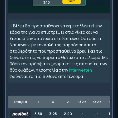
3.10
Η Βίλεμ θα προσπαθήσει να εκμεταλλευτεί την
έδρα της για να επιστρέψει στις νίκες και να
ξεχάσει την αποτυχία στο Κύπελλο. Ωστόσο, η
Ναϊμέγκεν, με την καλή της παράδοση και τη
σταθερότητα που προσπαθεί να βρει, έχει τις
δυνατότητες να πάρει το θετικό αποτέλεσμα. Με
βάση την πρόσφατη φόρμα και τις απουσίες των
δύο ομάδων, η ισοπαλία στην
Interwetten
φαίνεται το πιο πιθανό αποτέλεσμα.
Εταιρία
1
X
2
U 2.5
O 2.5
GG
3.50
3.25
2.20
-
-
1.82