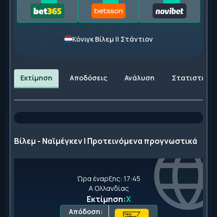
Κόνιγκ Βίλεμ ΙΙ Στάντιον
Εκτίμηση
Αποδόσεις
Ανάλυση
Στατιστικά
Βίλεμ - Ναϊμέγκεν | Προτεινόμενα προγνωστικά
Ώρα έναρξης: 17:45
Α Ολλανδίας
Εκτίμηση:
X
Απόδοση: