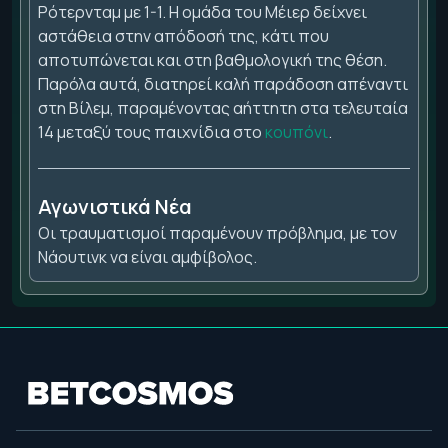
Ρότερνταμ με 1-1. Η ομάδα του Μέιερ δείχνει
αστάθεια στην απόδοσή της, κάτι που
αποτυπώνεται και στη βαθμολογική της θέση.
Παρόλα αυτά, διατηρεί καλή παράδοση απέναντι
στη Βίλεμ, παραμένοντας αήττητη στα τελευταία
14 μεταξύ τους παιχνίδια στο
κουπόνι
.
Αγωνιστικά Νέα
Οι τραυματισμοί παραμένουν πρόβλημα, με τον
Νάουτινκ να είναι αμφίβολος.