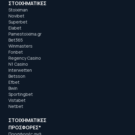
ΣΤΟΙΧΗΜΑΤΙΚΕΣ
Stoiximan
Novibet
Superbet
Elabet
Pamestoixima.gr
Bet365
Winmasters
Fonbet
Regency Casino
N1 Casino
Interwetten
Betsson
Efbet
Bwin
Sportingbet
Vistabet
Netbet
ΣΤΟΙΧΗΜΑΤΙΚΕΣ
ΠΡΟΣΦΟΡΕΣ*
Προσφορές ανά