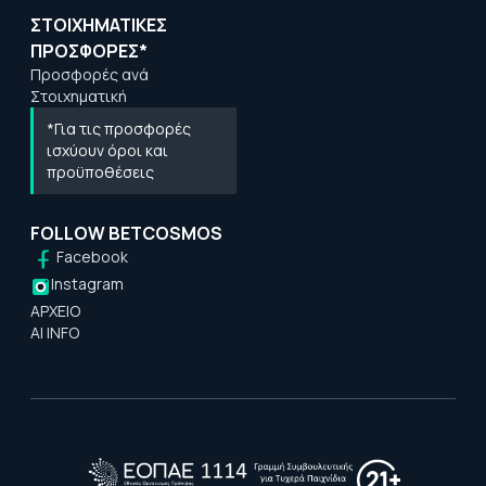
ΣΤΟΙΧΗΜΑΤΙΚΕΣ
ΠΡΟΣΦΟΡΕΣ*
Προσφορές ανά
Στοιχηματική
*Για τις προσφορές
ισχύουν όροι και
προϋποθέσεις
FOLLOW BETCOSMOS
Facebook
Instagram
ΑΡΧΕΙΟ
AI INFO