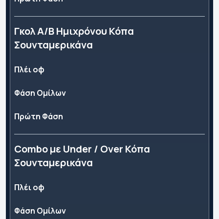
Γκολ A/Β Ημιχρόνου Κόπα
Σουνταμερικάνα
Πλέι οφ
Φάση Ομίλων
Πρώτη Φάση
Combo με Under / Over Κόπα
Σουνταμερικάνα
Πλέι οφ
Φάση Ομίλων