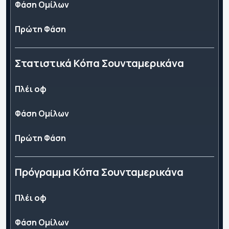
Φάση Ομίλων
Πρώτη Φάση
Στατιστικά Κόπα Σουνταμερικάνα
Πλέι οφ
Φάση Ομίλων
Πρώτη Φάση
Πρόγραμμα Κόπα Σουνταμερικάνα
Πλέι οφ
Φάση Ομίλων