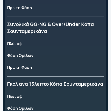
Πρώτη Φάση
Συνολικά GG-NG & Over/Under Κόπα
Σουνταμερικάνα
Πλέι οφ
Φάση Ομίλων
Πρώτη Φάση
Γκολ ανα 15λεπτο Κόπα Σουνταμερικάνα
Πλέι οφ
Φάση Ομίλων