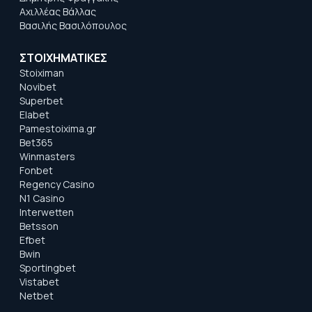
Αχιλλέας Βάλλας
Βασιλής Βασιλόπουλος
ΣΤΟΙΧΗΜΑΤΙΚΕΣ
Stoiximan
Novibet
Superbet
Elabet
Pamestoixima.gr
Bet365
Winmasters
Fonbet
Regency Casino
N1 Casino
Interwetten
Betsson
Efbet
Bwin
Sportingbet
Vistabet
Netbet