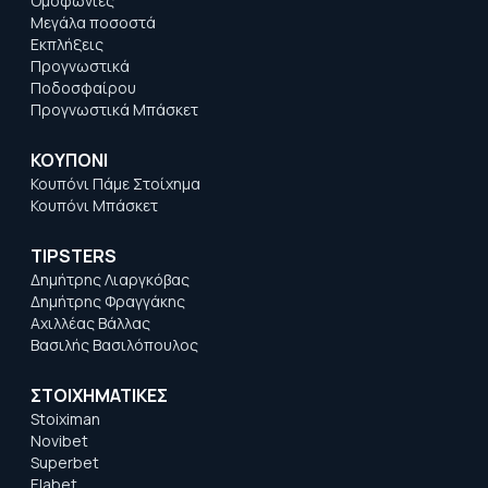
Ομοφωνίες
Μεγάλα ποσοστά
Εκπλήξεις
Προγνωστικά
Ποδοσφαίρου
Προγνωστικά Μπάσκετ
ΚΟΥΠΟΝΙ
Κουπόνι Πάμε Στοίχημα
Κουπόνι Μπάσκετ
TIPSTERS
Δημήτρης Λιαργκόβας
Δημήτρης Φραγγάκης
Αχιλλέας Βάλλας
Βασιλής Βασιλόπουλος
ΣΤΟΙΧΗΜΑΤΙΚΕΣ
Stoiximan
Novibet
Superbet
Elabet