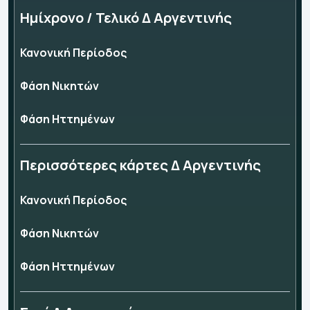
Ημίχρονο / Τελικό Δ Αργεντινής
Κανονική Περίοδος
Φάση Νικητών
Φάση Ηττημένων
Περισσότερες κάρτες Δ Αργεντινής
Κανονική Περίοδος
Φάση Νικητών
Φάση Ηττημένων