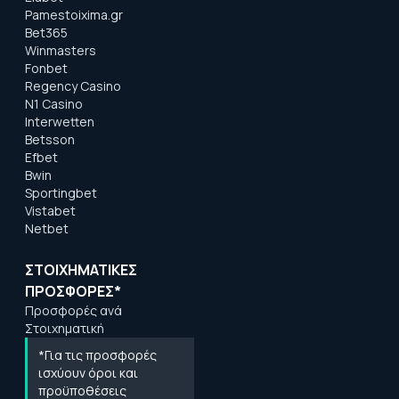
Pamestoixima.gr
Bet365
Winmasters
Fonbet
Regency Casino
N1 Casino
Interwetten
Betsson
Efbet
Bwin
Sportingbet
Vistabet
Netbet
ΣΤΟΙΧΗΜΑΤΙΚΕΣ
ΠΡΟΣΦΟΡΕΣ*
Προσφορές ανά
Στοιχηματική
*Για τις προσφορές
ισχύουν όροι και
προϋποθέσεις