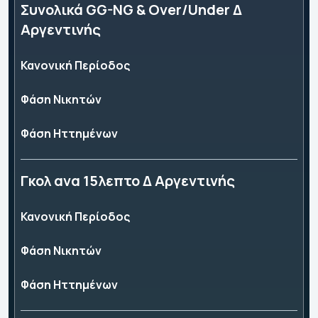
Συνολικά GG-NG & Over/Under Δ
Αργεντινής
Κανονική Περίοδος
Φάση Νικητών
Φάση Ηττημένων
Γκολ ανα 15λεπτο Δ Αργεντινής
Κανονική Περίοδος
Φάση Νικητών
Φάση Ηττημένων