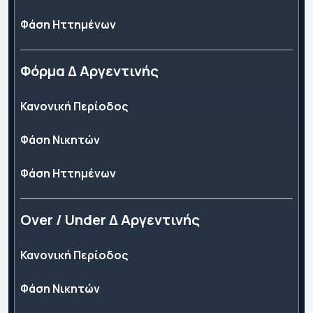
Φάση Ηττημένων
Φόρμα Δ Αργεντινής
Κανονική Περίοδος
Φάση Νικητών
Φάση Ηττημένων
Over / Under Δ Αργεντινής
Κανονική Περίοδος
Φάση Νικητών