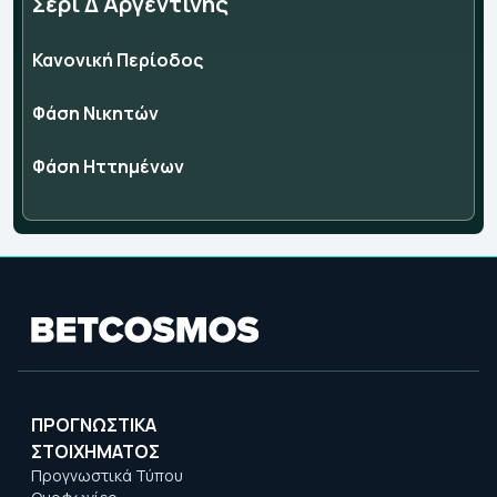
Σερί Δ Αργεντινής
Κανονική Περίοδος
Φάση Νικητών
Φάση Ηττημένων
ΠΡΟΓΝΩΣΤΙΚΑ
ΣΤΟΙΧΗΜΑΤΟΣ
Προγνωστικά Τύπου