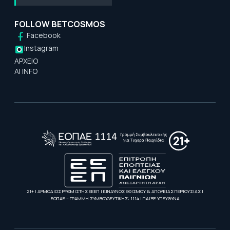
FOLLOW BETCOSMOS
Facebook
Instagram
ΑΡΧΕΙΟ
AI INFO
21+ | ΑΡΜΟΔΙΟΣ ΡΥΘΜΙΣΤΗΣ ΕΕΕΠ | ΚΙΝΔΥΝΟΣ ΕΘΙΣΜΟΥ & ΑΠΩΛΕΙΑΣ ΠΕΡΙΟΥΣΙΑΣ |
ΕΟΠΑΕ – ΓΡΑΜΜΗ ΣΥΜΒΟΥΛΕΥΤΙΚΗΣ: 1114 | ΠΑΙΞΕ ΥΠΕΥΘΥΝΑ