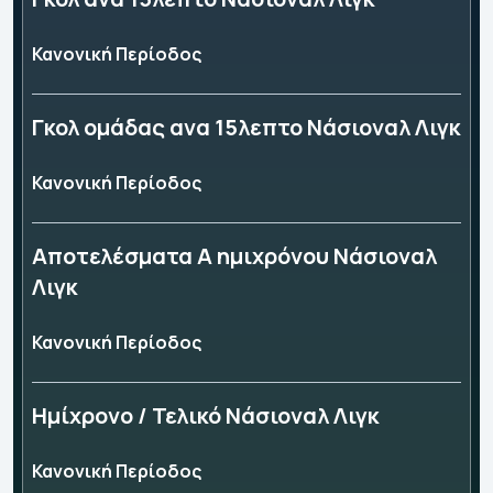
Κανονική Περίοδος
Γκολ ομάδας ανα 15λεπτο Νάσιοναλ Λιγκ
Κανονική Περίοδος
Αποτελέσματα Α ημιχρόνου Νάσιοναλ
Λιγκ
Κανονική Περίοδος
Ημίχρονο / Τελικό Νάσιοναλ Λιγκ
Κανονική Περίοδος