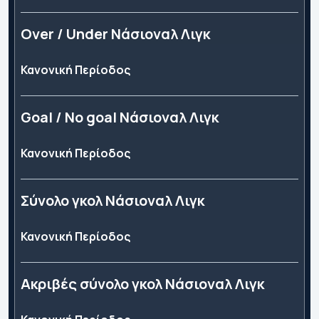
Over / Under Νάσιοναλ Λιγκ
Κανονική Περίοδος
Goal / No goal Νάσιοναλ Λιγκ
Κανονική Περίοδος
Σύνολο γκολ Νάσιοναλ Λιγκ
Κανονική Περίοδος
Ακριβές σύνολο γκολ Νάσιοναλ Λιγκ