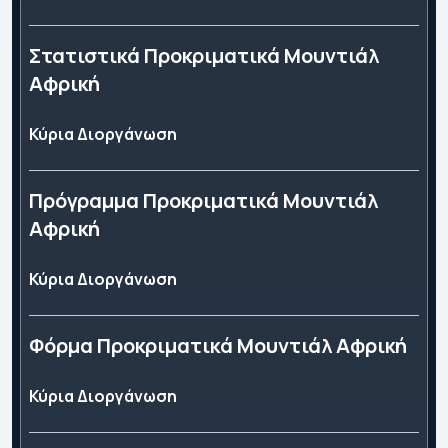
Στατιστικά Προκριματικά Μουντιάλ
Αφρική
Κύρια Διοργάνωση
Πρόγραμμα Προκριματικά Μουντιάλ
Αφρική
Κύρια Διοργάνωση
Φόρμα Προκριματικά Μουντιάλ Αφρική
Κύρια Διοργάνωση