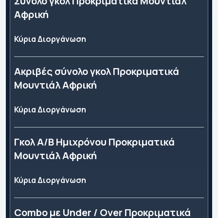
Σύνολο γκολ Προκριματικά Μουντιάλ
Αφρική
Κύρια Διοργάνωση
Ακριβές σύνολο γκολ Προκριματικά
Μουντιάλ Αφρική
Κύρια Διοργάνωση
Γκολ A/Β Ημιχρόνου Προκριματικά
Μουντιάλ Αφρική
Κύρια Διοργάνωση
Combo με Under / Over Προκριματικά