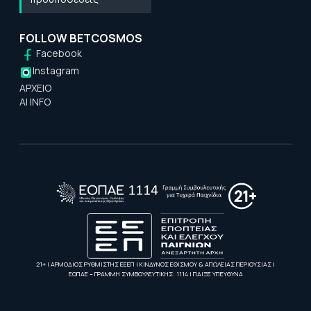
FOLLOW BETCOSMOS
Facebook
Instagram
ΑΡΧΕΙΟ
AI INFO
21+ | ΑΡΜΟΔΙΟΣ ΡΥΘΜΙΣΤΗΣ ΕΕΕΠ | ΚΙΝΔΥΝΟΣ ΕΘΙΣΜΟΥ & ΑΠΩΛΕΙΑΣ ΠΕΡΙΟΥΣΙΑΣ |
ΕΟΠΑΕ – ΓΡΑΜΜΗ ΣΥΜΒΟΥΛΕΥΤΙΚΗΣ: 1114 | ΠΑΙΞΕ ΥΠΕΥΘΥΝΑ