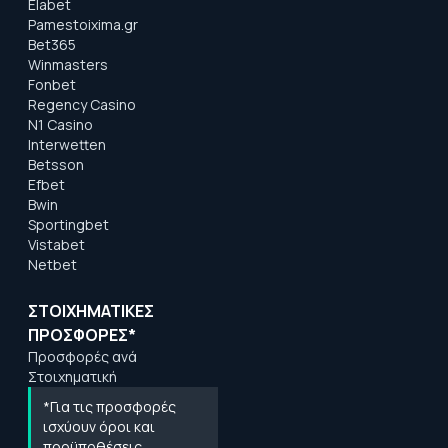
Elabet
Pamestoixima.gr
Bet365
Winmasters
Fonbet
Regency Casino
N1 Casino
Interwetten
Betsson
Efbet
Bwin
Sportingbet
Vistabet
Netbet
ΣΤΟΙΧΗΜΑΤΙΚΕΣ
ΠΡΟΣΦΟΡΕΣ*
Προσφορές ανά
Στοιχηματική
*Για τις προσφορές
ισχύουν όροι και
προϋποθέσεις