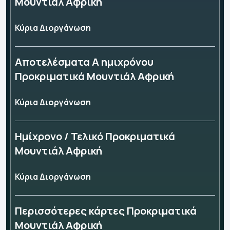
Μουντιάλ Αφρική
Κύρια Διοργάνωση
Αποτελέσματα Α ημιχρόνου
Προκριματικά Μουντιάλ Αφρική
Κύρια Διοργάνωση
Ημίχρονο / Τελικό Προκριματικά
Μουντιάλ Αφρική
Κύρια Διοργάνωση
Περισσότερες κάρτες Προκριματικά
Μουντιάλ Αφρική