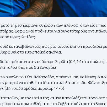
κά μετά τη μεσημεριανή κλήρωση των πλέι-οφ, όταν είδε πως
Αστέρας. Σαφώς και πρόκειται για δυνατότερους αντιπάλου
ρισσότερες ελπίδες.
Λουίζ καταλαβαίνοντας πως μια τέτοια κίνηση προσδίδει μ
αθιερωθεί στα ευρωπαϊκά σαλόνια.
ία πρόκριση στην ουδέτερη Σερβία (0-1, 1-1 στο πρώτο μα
αντιπάλου της, πού θα ξαναβρεί;
το σύνολο του Χουάν Καρσέδο, απέναντι σε μια Ντιναμό πο
δεν μπορεί να σταθεί το ίδιο στο υψηλό επίπεδο. Φάνηκε ξ
 (34η σε 36 ομάδες με ρεκόρ 1-1-6).
μετόπισθεν, με την εστία της να μην παραβιάζεται τόσο στ
 πρεμιέρα του πρωταθλήματος το Σάββατο κόντρα στη Βέρες 