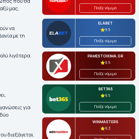
θρωπος που θα
αξύ μας,
Παίξε νόμιμα
ELABET
ούν να
9.5
ανία με τη
Παίξε νόμιμα
ολύ λιγότερα.
PAMESTOIXIMA.GR
9.5
Παίξε νόμιμα
BET365
ει.
9.5
ργανώσεις για
Παίξε νόμιμα
 δύο
WINMASTERS
9.3
που διεξάγεται