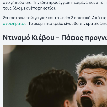
στο γήπεδό της. Την ίδια προσέγγιση περιμένω και απ
τους (όλα με ανέπαφη εστία).
Θα κρατήσω τα λίγα γκολ και το Under 3 ασιατικό. Από τ
στοιχήματος
. Το ακόμη πιο τρελό είναι θα την κρατήσω κ
Ντιναμό Κιέβου – Πάφος προγν