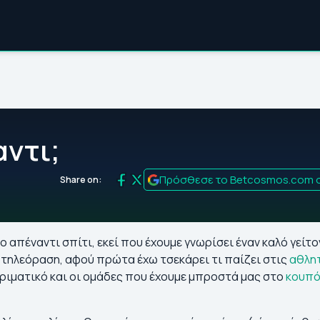
αντι;
Πρόσθεσε το Betcosmos.com σ
Share on:
απέναντι σπίτι, εκεί που έχουμε γνωρίσει έναν καλό γείτο
 τηλεόραση, αφού πρώτα έχω τσεκάρει τι παίζει στις
αθλη
κριματικό και οι ομάδες που έχουμε μπροστά μας στο
κουπό