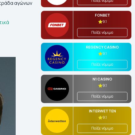
Παίξε νόμιμα
ετράδα αγώνων
FONBET
τικά
9.1
Παίξε νόμιμα
REGENCY CASINO
9.1
Παίξε νόμιμα
N1 CASINO
9.1
Παίξε νόμιμα
INTERWETTEN
9.1
Παίξε νόμιμα