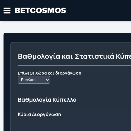
Βαθμολογία και Στατιστικά Κύπ
Επίλεξε Χώρα και διοργάνωση
Βαθμολογία Κύπελλο
Κύρια Διοργάνωση