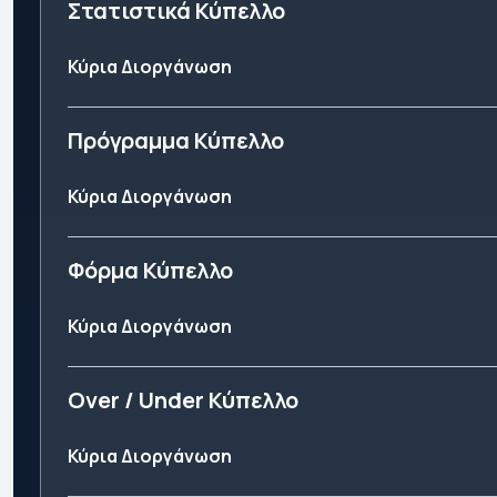
Στατιστικά Κύπελλο
Κύρια Διοργάνωση
Πρόγραμμα Κύπελλο
Κύρια Διοργάνωση
Φόρμα Κύπελλο
Κύρια Διοργάνωση
Over / Under Κύπελλο
Κύρια Διοργάνωση