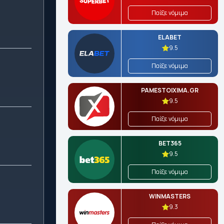
Παίξε νόμιμα
ELABET
9.5
Παίξε νόμιμα
PAMESTOIXIMA.GR
9.5
Παίξε νόμιμα
BET365
9.5
Παίξε νόμιμα
WINMASTERS
9.3