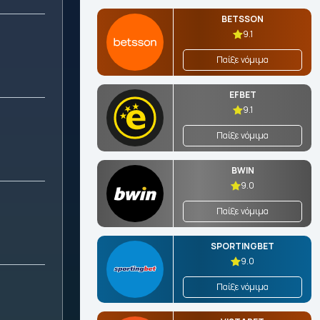
BETSSON
9.1
Παίξε νόμιμα
EFBET
9.1
Παίξε νόμιμα
BWIN
9.0
Παίξε νόμιμα
SPORTINGBET
9.0
Παίξε νόμιμα