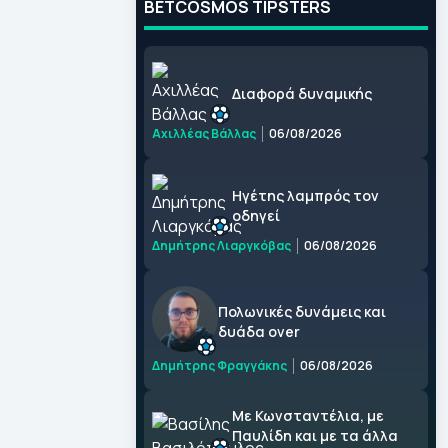
BETCOSMOS TIPSTERS
Διαφορά δυναμικής
Αχιλλέας Βάλλας
06/08/2026
Ηγέτης λαμπρός τον
οδηγεί
Δημήτρης Λιαργκόβας
06/08/2026
Πολωνικές δυνάμεις και
δυάδα over
Δημήτρης Φραγγάκης
06/08/2026
Με Κωνσταντέλια, με
Παυλίδη και με τα άλλα