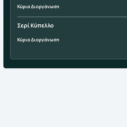
Κύρια Διοργάνωση
Σερί Κύπελλο
Κύρια Διοργάνωση