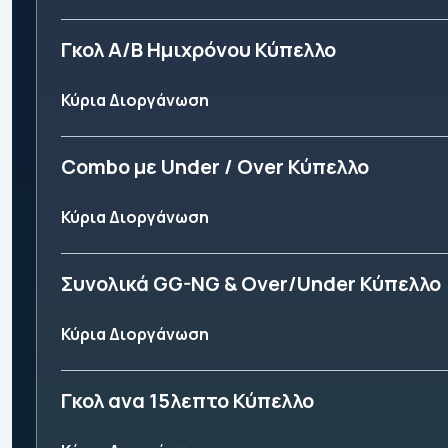
Γκολ A/Β Ημιχρόνου Κύπελλο
Κύρια Διοργάνωση
Combo με Under / Over Κύπελλο
Κύρια Διοργάνωση
Συνολικά GG-NG & Over/Under Κύπελλο
Κύρια Διοργάνωση
Γκολ ανα 15λεπτο Κύπελλο