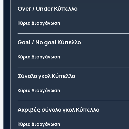
Over / Under Κύπελλο
Κύρια Διοργάνωση
Goal / No goal Κύπελλο
Κύρια Διοργάνωση
Σύνολο γκολ Κύπελλο
Κύρια Διοργάνωση
Ακριβές σύνολο γκολ Κύπελλο
Κύρια Διοργάνωση