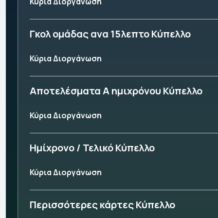
Κύρια Διοργάνωση
Γκολ ομάδας ανα 15λεπτο Κύπελλο
Κύρια Διοργάνωση
Αποτελέσματα Α ημιχρόνου Κύπελλο
Κύρια Διοργάνωση
Ημίχρονο / Τελικό Κύπελλο
Κύρια Διοργάνωση
Περισσότερες κάρτες Κύπελλο