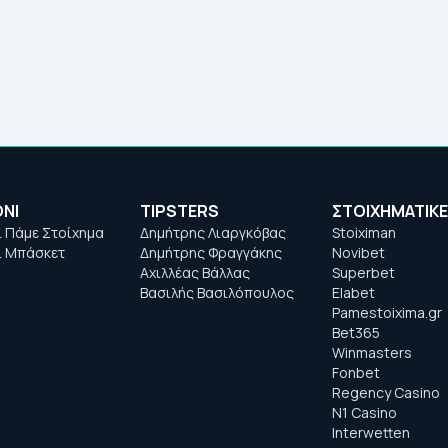
ΝΙ
TIPSTERS
ΣΤΟΙΧΗΜΑΤΙΚ
 Πάμε Στοίχημα
Δημήτρης Λιαργκόβας
Stoiximan
ι Μπάσκετ
Δημήτρης Φραγγάκης
Novibet
Αχιλλέας Βάλλας
Superbet
Βασιλής Βασιλόπουλος
Elabet
Pamestoixima.gr
Bet365
Winmasters
Fonbet
Regency Casino
N1 Casino
Interwetten