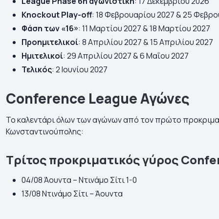
League Phase 6η αγωνιστική
: 17 Δεκεμβρίου 2026
Knockout Play-off
: 18 Φεβρουαρίου 2027 & 25 Φεβρ
Φάση των «16»
: 11 Μαρτίου 2027 & 18 Μαρτίου 2027
Προημιτελικοί
: 8 Απριλίου 2027 & 15 Απριλίου 2027
Ημιτελικοί
: 29 Απριλίου 2027 & 6 Μαΐου 2027
Τελικός
: 2 Ιουνίου 2027
Conference League Αγώνες
Το καλεντάρι όλων των αγώνων από τον πρώτο προκριματι
Κωνσταντινούπολης:
Τρίτος προκριματικός γύρος Confe
04/08 Άουντα – Ντινάμο Σίτι 1-0
13/08 Ντινάμο Σίτι – Άουντα