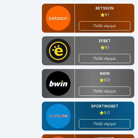
BETSSON
9.1
Παίξε νόμιμα
EFBET
9.1
Παίξε νόμιμα
BWIN
9.0
Παίξε νόμιμα
SPORTINGBET
9.0
Παίξε νόμιμα