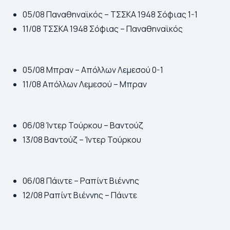
05/08 Παναθηναϊκός – ΤΣΣΚΑ 1948 Σόφιας 1-1
11/08 ΤΣΣΚΑ 1948 Σόφιας – Παναθηναϊκός
05/08 Μπραν – Απόλλων Λεμεσού 0-1
11/08 Απόλλων Λεμεσού – Μπραν
06/08 Ίντερ Τούρκου – Βαντούζ
13/08 Βαντούζ – Ίντερ Τούρκου
06/08 Πάιντε – Ραπίντ Βιέννης
12/08 Ραπίντ Βιέννης – Πάιντε