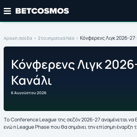
Κόνφερενς Λιγκ 2026-27:
Αρχική σελίδα
Στοιχηματικά Νέα
Κόνφερενς Λιγκ 2026-
Κανάλι
6 Αυγούστου 2026
Το Conference League της σεζόν 2026-27 αναμένεται να ξ
ενώ η League Phase που θα σημάνει την επίσημη έναρξη 