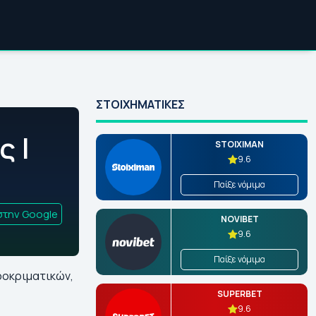
ΣΤΟΙΧΗΜΑΤΙΚΕΣ
ς |
STOIXIMAN
9.6
Παίξε νόμιμα
την Google
NOVIBET
9.6
Παίξε νόμιμα
ροκριματικών,
SUPERBET
9.6