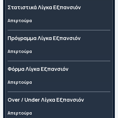
Στατιστικά Λίγκα Εξπανσιόν
Απερτούρα
Πρόγραμμα Λίγκα Εξπανσιόν
Απερτούρα
Φόρμα Λίγκα Εξπανσιόν
Απερτούρα
Over / Under Λίγκα Εξπανσιόν
Απερτούρα