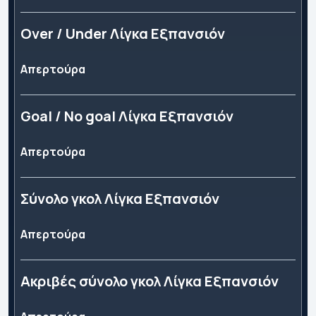
Over / Under Λίγκα Εξπανσιόν
Απερτούρα
Goal / No goal Λίγκα Εξπανσιόν
Απερτούρα
Σύνολο γκολ Λίγκα Εξπανσιόν
Απερτούρα
Ακριβές σύνολο γκολ Λίγκα Εξπανσιόν