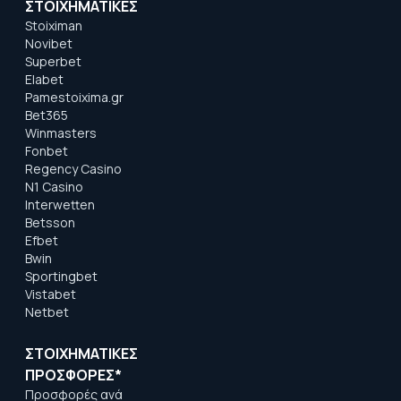
ΣΤΟΙΧΗΜΑΤΙΚΕΣ
Stoiximan
Novibet
Superbet
Elabet
Pamestoixima.gr
Bet365
Winmasters
Fonbet
Regency Casino
N1 Casino
Interwetten
Betsson
Efbet
Bwin
Sportingbet
Vistabet
Netbet
ΣΤΟΙΧΗΜΑΤΙΚΕΣ
ΠΡΟΣΦΟΡΕΣ*
Προσφορές ανά