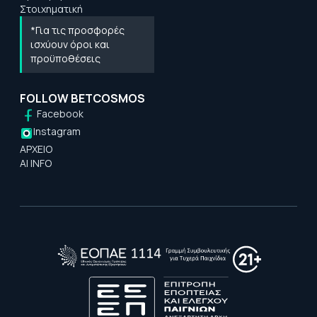
Στοιχηματική
*Για τις προσφορές
ισχύουν όροι και
προϋποθέσεις
FOLLOW BETCOSMOS
Facebook
Instagram
ΑΡΧΕΙΟ
AI INFO