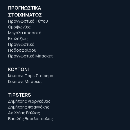
ΠΡΟΓΝΩΣΤΙΚΑ
ΣΤΟΙΧΗΜΑΤΟΣ
Προγνωστικά Τύπου
Ομοφωνίες
Μεγάλα ποσοστά
Εκπλήξεις
Προγνωστικά
Ποδοσφαίρου
Προγνωστικά Μπάσκετ
ΚΟΥΠΟΝΙ
Κουπόνι Πάμε Στοίχημα
Κουπόνι Μπάσκετ
TIPSTERS
Δημήτρης Λιαργκόβας
Δημήτρης Φραγγάκης
Αχιλλέας Βάλλας
Βασιλής Βασιλόπουλος