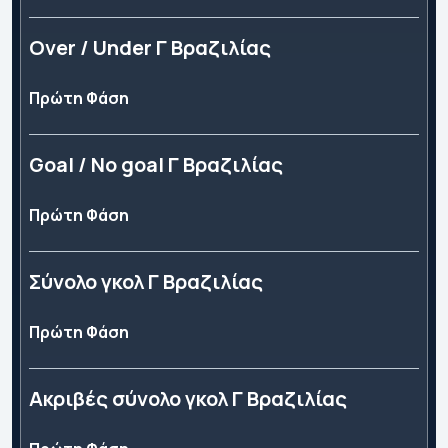
Over / Under Γ Βραζιλίας
Πρώτη Φάση
Goal / No goal Γ Βραζιλίας
Πρώτη Φάση
Σύνολο γκολ Γ Βραζιλίας
Πρώτη Φάση
Ακριβές σύνολο γκολ Γ Βραζιλίας