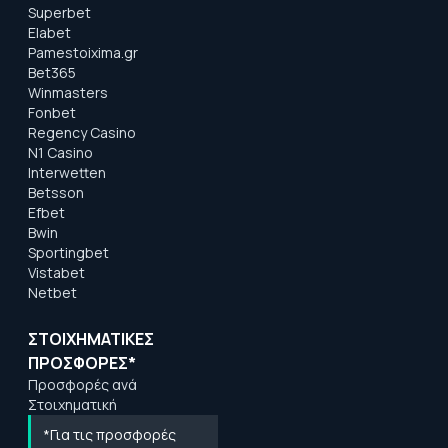
Superbet
Elabet
Pamestoixima.gr
Bet365
Winmasters
Fonbet
Regency Casino
N1 Casino
Interwetten
Betsson
Efbet
Bwin
Sportingbet
Vistabet
Netbet
ΣΤΟΙΧΗΜΑΤΙΚΕΣ
ΠΡΟΣΦΟΡΕΣ*
Προσφορές ανά
Στοιχηματική
*Για τις προσφορές