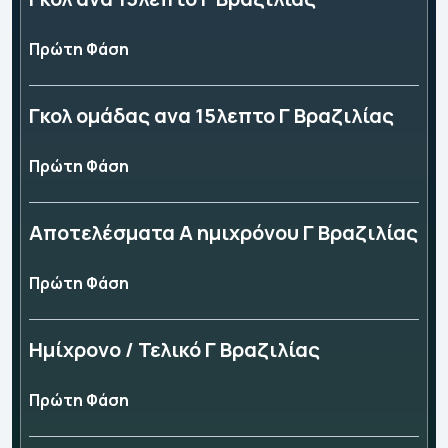
Πρώτη Φάση
Γκολ ομάδας ανα 15λεπτο Γ Βραζιλίας
Πρώτη Φάση
Αποτελέσματα Α ημιχρόνου Γ Βραζιλίας
Πρώτη Φάση
Ημίχρονο / Τελικό Γ Βραζιλίας
Πρώτη Φάση