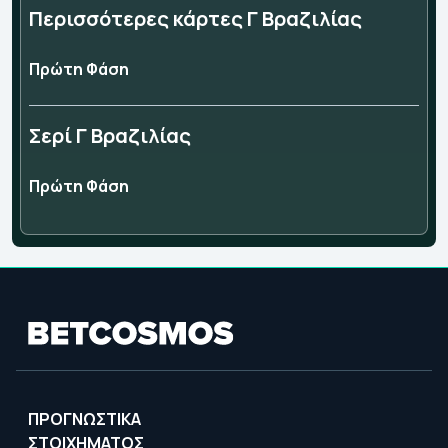
Περισσότερες κάρτες Γ Βραζιλίας
Πρώτη Φάση
Σερί Γ Βραζιλίας
Πρώτη Φάση
ΠΡΟΓΝΩΣΤΙΚΑ
ΣΤΟΙΧΗΜΑΤΟΣ