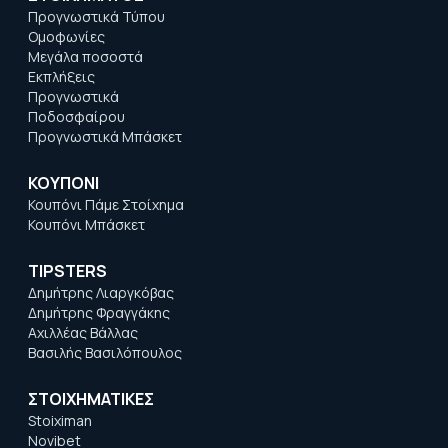
Προγνωστικά Τύπου
Ομοφωνίες
Μεγάλα ποσοστά
Εκπλήξεις
Προγνωστικά
Ποδοσφαίρου
Προγνωστικά Μπάσκετ
ΚΟΥΠΟΝΙ
Κουπόνι Πάμε Στοίχημα
Κουπόνι Μπάσκετ
TIPSTERS
Δημήτρης Λιαργκόβας
Δημήτρης Φραγγάκης
Αχιλλέας Βάλλας
Βασιλής Βασιλόπουλος
ΣΤΟΙΧΗΜΑΤΙΚΕΣ
Stoiximan
Novibet