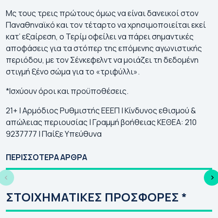
Μς τους τρεις πρώτους όμως να είναι δανεικοί στον
Παναθηναϊκό και τον τέταρτο να χρησιμοποιείται εκεί
κατ’ εξαίρεση, ο Τερίμ οφείλει να πάρει σημαντικές
αποφάσεις για τα στόπερ της επόμενης αγωνιστικής
περιόδου, με τον Σένκεφελντ να μοιάζει τη δεδομένη
στιγμή ξένο σώμα για το «τριφύλλι».
*Ισχύουν όροι και προϋποθέσεις.
21+ | Αρμόδιος Ρυθμιστής ΕΕΕΠ | Κίνδυνος εθισμού &
απώλειας περιουσίας | Γραμμή βοήθειας ΚΕΘΕΑ: 210
9237777 | Παίξε Υπεύθυνα
Γιουρόπα Λιγκ 2026-
Κόνφερενς Λιγκ
Τσ
27: Πρόγραμμα |
2026-27:
20
ΠΕΡΙΣΣΟΤΕΡΑ ΑΡΘΡΑ
Αγώνες | Κανάλι
Πρόγραμμα | Αγώνες
Πρ
| Κανάλι
| 
ΣΤΟΙΧΗΜΑΤΙΚΕΣ ΠΡΟΣΦΟΡΕΣ *