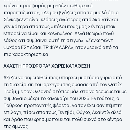
χρόνια προσφοράς με μηδέν πειθαρχικά
παραπτώματα», «Δε μου βγάζεις από το μυαλό ότι ο
Σένκεφελντ είναι κλάσεις ανώτερος από Ακαϊντίν και
γενικότερα από τους υπόλοιπους μας Σέντερ μπακ.
Μπορεί να είμαι και κολλημένος. Αλλά θεωρώ πολύ
λάθος ότι συμβαίνει αυτή τη στιγμή», «Σενκεφελντ
ψυχάρα ΕΣΥ είσαι ΤΡΙΦΥΛΛΑΡΑ», ήταν μερικά από τα
πιο χαρακτηριστικά.
ΑΧΑΣΤΗ ΠΡΟΣΦΟΡΑ* ΧΩΡΙΣ ΚΑΤΑΘΕΣΗ
Αξίζει να σημειωθεί πως υπάρχει μυστήριο γύρω από
τη διαχείριση του αρχηγού της ομάδας από τον Φατίχ
Τερίμ, με τον Ολλανδό στόπερ μάλιστα να δεσμεύεται με
συμβόλαιο μέχρι το καλοκαίρι του 2025. Εντούτοις, ο
Τούρκος προπονητής φέρεται να τον έχει σαν πέμπτη
επιλογή, πίσω από τους Γεντβάι, Ούγκο, Ακαϊντίν αλλά
και Αράο που χρησιμοποιείται πολύ συχνά στο κέντρο
της άμυνας.