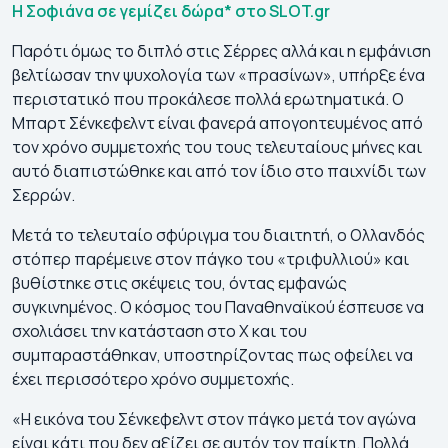
Η Σοφιάνα σε γεμίζει δώρα* στο SLOT.gr
Παρότι όμως το διπλό στις Σέρρες αλλά και η εμφάνιση
βελτίωσαν την ψυχολογία των «πρασίνων», υπήρξε ένα
περιστατικό που προκάλεσε πολλά ερωτηματικά. Ο
Μπαρτ Σένκεφελντ είναι φανερά απογοητευμένος από
τον χρόνο συμμετοχής του τους τελευταίους μήνες και
αυτό διαπιστώθηκε και από τον ίδιο στο παιχνίδι των
Σερρών.
Μετά το τελευταίο σφύριγμα του διαιτητή, ο Ολλανδός
στόπερ παρέμεινε στον πάγκο του «τριφυλλιού» και
βυθίστηκε στις σκέψεις του, όντας εμφανώς
συγκινημένος. Ο κόσμος του Παναθηναϊκού έσπευσε να
σχολιάσει την κατάσταση στο X και του
συμπαραστάθηκαν, υποστηρίζοντας πως οφείλει να
έχει περισσότερο χρόνο συμμετοχής.
«Η εικόνα του Σένκεφελντ στον πάγκο μετά τον αγώνα
είναι κάτι που δεν αξίζει σε αυτόν τον παίκτη. Πολλά