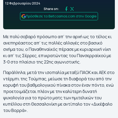
12 Φεβρουαρίου 2024
Share on:
Πρόσθεσε το Betcosmos.com στην Google
Με πολύ σοβαρό πρόσωπο απ’ την αρχή ως το τέλος κι
ανεπηρέαστος απ’ τις πολλές αλλαγές στο βασικό
σχήμα του, ο Παναθηναϊκός πέρασε με κυριαρχική νίκη
κι απ’ τις Σέρρες, επικρατώντας του Πανσερραϊκού με
3-0 στο πλαίσιο της 22ης αγωνιστικής.
Παράλληλα, μετά την ισοπαλία μεταξύ ΠΑΟΚ και ΑΕΚ στο
ντέρμπι της Τούμπας, μείωσε τη διαφορά του από την
κορυφή του βαθμολογικού πίνακα στον έναν πόντο, ενώ
προετοιμάζεται πλέον με την καλύτερη δυνατή
ψυχολογία για το πρώτο ματς των ημιτελικών του
κυπέλλου στη Θεσσαλονίκη με αντίπαλο τον «Δικέφαλο
του Βορρά».