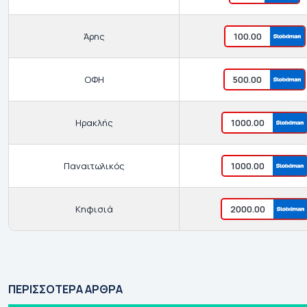
Άρης
100.00
ΟΦΗ
500.00
Ηρακλής
1000.00
Παναιτωλικός
1000.00
Κηφισιά
2000.00
Γιουρόπα Λιγκ 2026-27:
Κόνφερενς Λιγκ 202
Πρόγραμμα | Αγώνες |
Πρόγραμμα | Αγώνες
ΠΕΡΙΣΣΟΤΕΡΑ ΑΡΘΡΑ
Κανάλι
Κανάλι