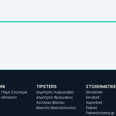
Κόνφερεν
ΝΙ
TIPSTERS
ΣΤΟΙΧΗΜΑΤΙΚ
 Πάμε Στοίχημα
Δημήτρης Λιαργκόβας
Stoiximan
ι Μπάσκετ
Δημήτρης Φραγγάκης
Novibet
Αχιλλέας Βάλλας
Superbet
Βασιλής Βασιλόπουλος
Elabet
Pamestoixima.gr