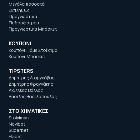
Μεγάλα ποσοστά
Εκπλήξεις
Προγνωστικά
Ποδοσφαίρου
Προγνωστικά Μπάσκετ
ΚΟΥΠΟΝΙ
Κουπόνι Πάμε Στοίχημα
Κουπόνι Μπάσκετ
TIPSTERS
Δημήτρης Λιαργκόβας
Δημήτρης Φραγγάκης
Αχιλλέας Βάλλας
Βασιλής Βασιλόπουλος
ΣΤΟΙΧΗΜΑΤΙΚΕΣ
Stoiximan
Novibet
Superbet
Elabet