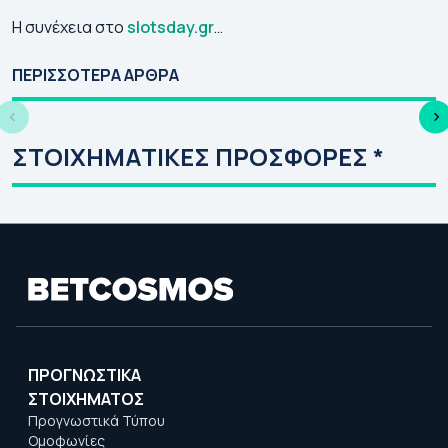
Η συνέχεια στο
slotsday.gr
…
Γιουρόπα Λιγκ 2026-
Κόνφερενς Λιγκ
Τσ
27: Πρόγραμμα |
2026-27:
20
ΠΕΡΙΣΣΟΤΕΡΑ ΑΡΘΡΑ
Αγώνες | Κανάλι
Πρόγραμμα | Αγώνες
Πρ
| Κανάλι
| 
ΣΤΟΙΧΗΜΑΤΙΚΕΣ ΠΡΟΣΦΟΡΕΣ *
ΠΡΟΓΝΩΣΤΙΚΑ
ΣΤΟΙΧΗΜΑΤΟΣ
Προγνωστικά Τύπου
Ομοφωνίες