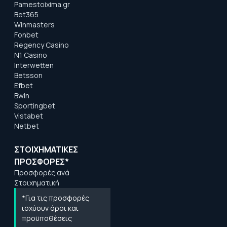
Pamestoixima.gr
Bet365
Winmasters
Fonbet
Regency Casino
N1 Casino
Interwetten
Betsson
Efbet
Bwin
Sportingbet
Vistabet
Netbet
ΣΤΟΙΧΗΜΑΤΙΚΕΣ
ΠΡΟΣΦΟΡΕΣ*
Προσφορές ανά
Στοιχηματική
*Για τις προσφορές
ισχύουν όροι και
προϋποθέσεις