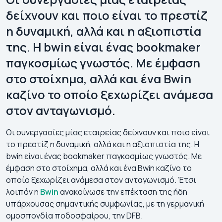
δείχνουν και ποιο είναι το πρεστίζ
η δυναμική, αλλά και η αξιοπιστία
της. Η bwin είναι ένας bookmaker
παγκοσμίως γνωστός. Με έμφαση
στο στοίχημα, αλλά και ένα Bwin
καζίνο το οποίο ξεχωρίζει ανάμεσα
στον ανταγωνισμό.
Οι συνεργασίες μίας εταιρείας δείχνουν και ποιο είναι
το πρεστίζ η δυναμική, αλλά και η αξιοπιστία της. Η
bwin είναι ένας bookmaker παγκοσμίως γνωστός. Με
έμφαση στο στοίχημα, αλλά και ένα Bwin καζίνο το
οποίο ξεχωρίζει ανάμεσα στον ανταγωνισμό. Έτσι
λοιπόν η
Bwin
ανακοίνωσε την επέκταση της ήδη
υπάρχουσας σημαντικής συμφωνίας, με τη γερμανική
ομοσπονδία ποδοσφαίρου, την DFB.