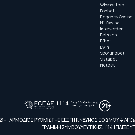
Winmasters
Fonbet
Regency Casino
N1 Casino
Interwetten
Betsson
Efbet
Bwin
Sportingbet
Vistabet
Netbet
21+ | ΑΡΜΟΔΙΟΣ ΡΥΘΜΙΣΤΗΣ ΕΕΕΠ | ΚΙΝΔΥΝΟΣ ΕΘΙΣΜΟΥ & ΑΠΩΛ
ΓΡΑΜΜΗ ΣΥΜΒΟΥΛΕΥΤΙΚΗΣ: 1114 | ΠΑΙΞΕ 