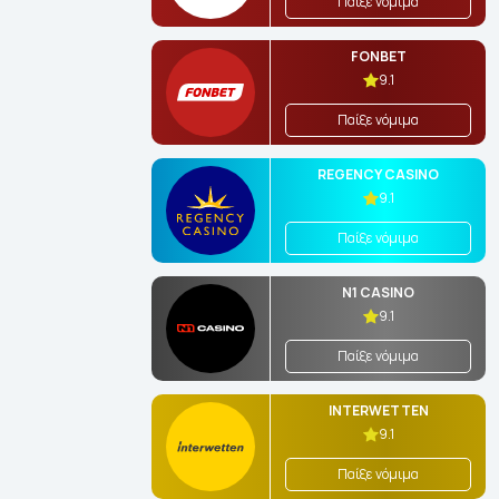
Παίξε νόμιμα
FONBET
9.1
Παίξε νόμιμα
REGENCY CASINO
9.1
Παίξε νόμιμα
N1 CASINO
9.1
Παίξε νόμιμα
INTERWETTEN
9.1
Παίξε νόμιμα