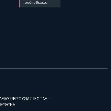
προϋποθέσεις
ΕΙΑΣ ΠΕΡΙΟΥΣΙΑΣ | ΕΟΠΑΕ –
ΥΠΕΥΘΥΝΑ