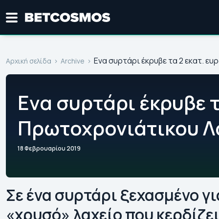
Eνα συρτάρι έκρυβε τα 2 εκατ. ε
Αρχική σελίδα
Archive
Eνα συρτάρι έκρυβε τ
Πρωτοχρονιάτικου Λ
18 Φεβρουαρίου 2019
Σε ένα συρτάρι ξεχασμένο γι
«χρυσό» λαχείο που κερδίζει