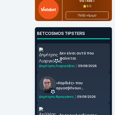
VISTABET
9.0
Παίξε νόμιμα
BETCOSMOS TIPSTERS
Δεν είναι αυτό που
φαίνεται
Δημήτρης Λιαργκόβας
09/08/2026
«Καρδιές» που
αργοσβήνουν…
Δημήτρης Φραγγάκης
09/08/2026