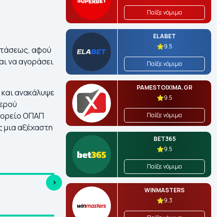
Παίξε νόμιμα
ELABET
9.5
στάσεως, αφού
αι να αγοράσει
Παίξε νόμιμα
PAMESTOIXIMA.GR
α και ανακάλυψε
9.5
χερού
κτορείο ΟΠΑΠ
Παίξε νόμιμα
ς μια αξέχαστη
BET365
ΩΠΗ 2026-27🦅
Τσάμπιονς Λιγκ 2026-27:
9.5
μα &
Πρόγραμμα | Αγώνες |
σματα Γιουρόπα
Κανάλι
Παίξε νόμιμα
WINMASTERS
9.3