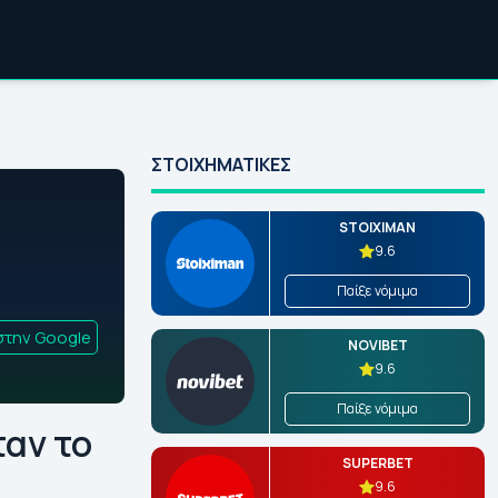
ΣΤΟΙΧΗΜΑΤΙΚΕΣ
STOIXIMAN
9.6
Παίξε νόμιμα
την Google
NOVIBET
9.6
Παίξε νόμιμα
ταν το
SUPERBET
9.6