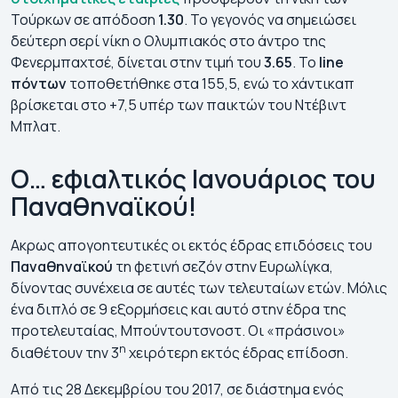
Τούρκων σε απόδοση
1.30
. Το γεγονός να σημειώσει
δεύτερη σερί νίκη ο Ολυμπιακός στο άντρο της
Φενερμπαχτσέ, δίνεται στην τιμή του
3.65
. Το
line
πόντων
τοποθετήθηκε στα 155,5, ενώ το χάντικαπ
βρίσκεται στο +7,5 υπέρ των παικτών του Ντέβιντ
Μπλατ.
Ο… εφιαλτικός Ιανουάριος του
Παναθηναϊκού!
Ακρως απογοητευτικές οι εκτός έδρας επιδόσεις του
Παναθηναϊκού
τη φετινή σεζόν στην Ευρωλίγκα,
δίνοντας συνέχεια σε αυτές των τελευταίων ετών. Μόλις
ένα διπλό σε 9 εξορμήσεις και αυτό στην έδρα της
προτελευταίας, Μπούντουτσνοστ. Οι «πράσινοι»
η
διαθέτουν την 3
χειρότερη εκτός έδρας επίδοση.
Από τις 28 Δεκεμβρίου του 2017, σε διάστημα ενός