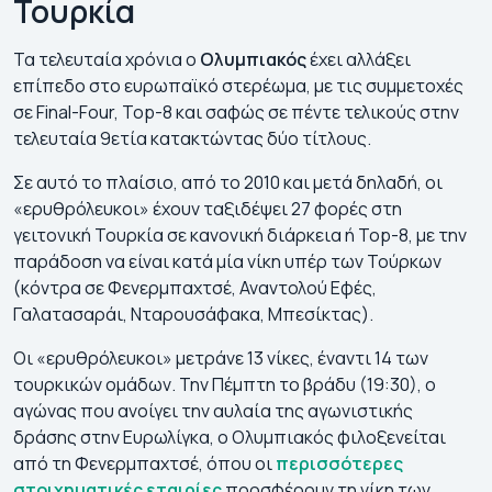
Τουρκία
Τα τελευταία χρόνια ο
Ολυμπιακός
έχει αλλάξει
επίπεδο στο ευρωπαϊκό στερέωμα, με τις συμμετοχές
σε Final-Four, Top-8 και σαφώς σε πέντε τελικούς στην
τελευταία 9ετία κατακτώντας δύο τίτλους.
Σε αυτό το πλαίσιο, από το 2010 και μετά δηλαδή, οι
«ερυθρόλευκοι» έχουν ταξιδέψει 27 φορές στη
γειτονική Τουρκία σε κανονική διάρκεια ή Top-8, με την
παράδοση να είναι κατά μία νίκη υπέρ των Τούρκων
(κόντρα σε Φενερμπαχτσέ, Αναντολού Εφές,
Γαλατασαράι, Νταρουσάφακα, Μπεσίκτας).
Οι «ερυθρόλευκοι» μετράνε 13 νίκες, έναντι 14 των
τουρκικών ομάδων. Την Πέμπτη το βράδυ (19:30), ο
αγώνας που ανοίγει την αυλαία της αγωνιστικής
δράσης στην Ευρωλίγκα, ο Ολυμπιακός φιλοξενείται
από τη Φενερμπαχτσέ, όπου οι
περισσότερες
στοιχηματικές εταιρίες
προσφέρουν τη νίκη των