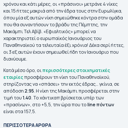
χρόνου και κάτι μέρες, οι «πράσινοι» μετράνε 4 νίκες
και 15 ήττες μακριά από την έδρα τους στην Ευρωλίγκα,
όπου μία εξ αυτών νίκη σημειώθηκε κόντρα στην ομάδα
που θα συναντήσουν το βράδυ της Πέμπτης, την
Μακάμπι Τελ Αβίβ. «Εφιαλτικός» μπορεί να
χαρακτηριστεί ο ευρωπαϊκός Ιανουάριος του
Παναθηναϊκού τα τελευταία έξι χρόνια! Δέκα σερί ήττες,
οι 3 εξ αυτών έχουν σημειωθεί ήδη τον Ιανουάριο που
διανύουμε.
Κατά μέσο όρο, οι
περισσότερες στοιχηματικές
εταιρίες
προσφέρουν τη νίκη του Παναθηναϊκού,
στηρίζοντας να «σπάσει» την εκτός έδρας… γκίνια, σε
απόδοση
2.95
. Η νίκη της Μακάμπι προσφέρεται στην
τιμή του
1.40
. Το χάντικαπ βρίσκεται υπέρ των
«πρασίνων», στο +5,5, την ώρα που το
line πόντων
είναι στα 157,5.
Γιουρόπα Λιγκ 2026-
Κόνφερενς Λιγκ
ΠΑ
27: Πρόγραμμα |
2026-27:
27
ΠΕΡΙΣΣΟΤΕΡΑ ΑΡΘΡΑ
Αγώνες | Κανάλι
Πρόγραμμα | Αγώνες
Απ