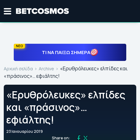
ΝΕΟ
ΤΙ ΝΑ ΠΑΊΞΩ ΣΉΜΕΡΑ
«Ερυθρόλευκες» ελπίδες και
Αρχική σελίδα
Archive
«πράσινος»… εφιάλτης!
«Ερυθρόλευκες» ελπίδες
και «πράσινος»…
εφιάλτης!
23 Ιανουαρίου 2019
Share on: