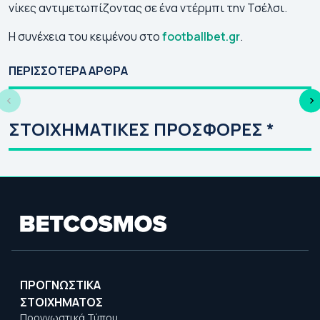
νίκες αντιμετωπίζοντας σε ένα ντέρμπι την Τσέλσι.
Η συνέχεια του κειμένου στο
footballbet.gr
.
Γιουρόπα Λιγκ 2026-
Κόνφερενς Λιγκ
Τσ
27: Πρόγραμμα |
2026-27:
20
ΠΕΡΙΣΣΟΤΕΡΑ ΑΡΘΡΑ
Αγώνες | Κανάλι
Πρόγραμμα | Αγώνες
Πρ
| Κανάλι
| 
ΣΤΟΙΧΗΜΑΤΙΚΕΣ ΠΡΟΣΦΟΡΕΣ *
ΠΡΟΓΝΩΣΤΙΚΑ
ΣΤΟΙΧΗΜΑΤΟΣ
Προγνωστικά Τύπου