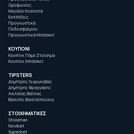
Ομοφωνίες
Μεγάλα ποσοστά
Εκπλήξεις
Προγνωστικά
Ποδοσφαίρου
Προγνωστικά Μπάσκετ
ΚΟΥΠΟΝΙ
Κουπόνι Πάμε Στοίχημα
Κουπόνι Μπάσκετ
TIPSTERS
Δημήτρης Λιαργκόβας
Δημήτρης Φραγγάκης
Αχιλλέας Βάλλας
Βασιλής Βασιλόπουλος
ΣΤΟΙΧΗΜΑΤΙΚΕΣ
Stoiximan
Novibet
Superbet