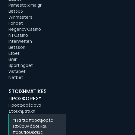
Pamestoixima.gr
Bet365
Winmasters
Fonbet
Regency Casino
N1 Casino
Interwetten
Betsson
Efbet
Bwin
Sportingbet
Vistabet
Netbet
ΣΤΟΙΧΗΜΑΤΙΚΕΣ
ΠΡΟΣΦΟΡΕΣ*
Προσφορές ανά
Στοιχηματική
*Για τις προσφορές
ισχύουν όροι και
προϋποθέσεις