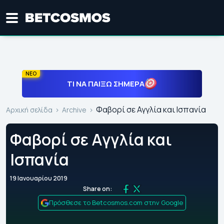
ΝΕΟ
ΤΙ ΝΑ ΠΑΊΞΩ ΣΉΜΕΡΑ
Φαβορί σε Αγγλία και Ισπανία
Αρχική σελίδα
Archive
Φαβορί σε Αγγλία και
Ισπανία
19 Ιανουαρίου 2019
Share on:
Πρόσθεσε το Betcosmos.com στην Google