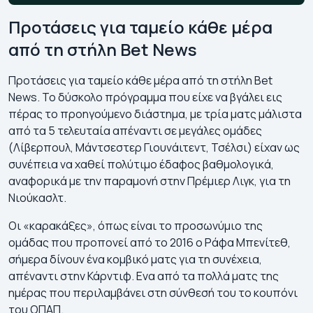
Προτάσεις για ταμείο κάθε μέρα
από τη στήλη Bet Νews
Προτάσεις για ταμείο κάθε μέρα από τη στήλη Bet
Νews. Το δύσκολο πρόγραμμα που είχε να βγάλει εις
πέρας το προηγούμενο διάστημα, με τρία ματς μάλιστα
από τα 5 τελευταία απέναντι σε μεγάλες ομάδες
(Λίβερπουλ, Μάντσεστερ Γιουνάιτεντ, Τσέλσι) είχαν ως
συνέπεια να χαθεί πολύτιμο έδαφος βαθμολογικά,
αναφορικά με την παραμονή στην Πρέμιερ Λιγκ, για τη
Νιούκασλτ.
Οι «καρακάξες», όπως είναι το προσωνύμιο της
ομάδας που προπονεί από το 2016 ο Ράφα Μπενίτεθ,
σήμερα δίνουν ένα κομβικό ματς για τη συνέχεια,
απέναντι στην Κάρντιφ. Ενα από τα πολλά ματς της
ημέρας που περιλαμβάνει στη σύνθεσή του το κουπόνι
του ΟΠΑΠ.