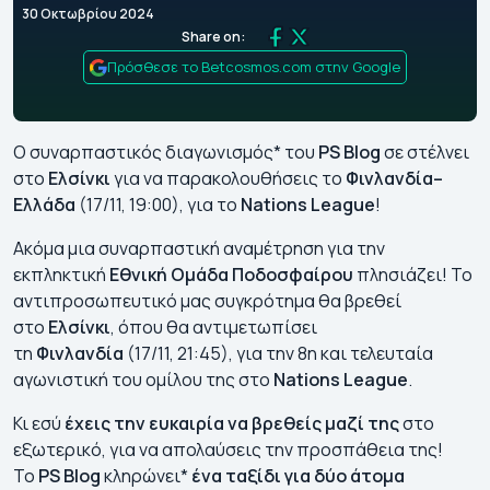
30 Οκτωβρίου 2024
Share on:
Πρόσθεσε το Betcosmos.com στην Google
Ο συναρπαστικός διαγωνισμός* του
PS Blog
σε στέλνει
στο
Ελσίνκι
για να παρακολουθήσεις το
Φινλανδία
–
Ελλάδα
(17/11, 19:00), για το
Nations League
!
Ακόμα μια συναρπαστική αναμέτρηση για την
εκπληκτική
Εθνική
Ομάδα
Ποδοσφαίρου
πλησιάζει! Το
αντιπροσωπευτικό μας συγκρότημα θα βρεθεί
στο
Ελσίνκι
, όπου θα αντιμετωπίσει
τη
Φινλανδία
(17/11, 21:45), για την 8η και τελευταία
αγωνιστική του ομίλου της στο
Nations League
.
Κι εσύ
έχεις
την
ευκαιρία
να
βρεθείς
μαζί
της
στο
εξωτερικό, για να απολαύσεις την προσπάθεια της!
Το
PS Blog
κληρώνει*
ένα
ταξίδι
για
δύο
άτομα