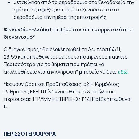
μετακίνηση από το αεροδρόμιο στο ξενοδοχείο την
ημέρα της άφιξης και από το ξενοδοχείο στο
αεροδρόμιο την ημέρα της επιστροφής
Φινλανδία
–
Ελλάδα
|
Τα
βήματα
για
τη
συμμετοχή
στο
διαγωνισμό*
Ο διαγωνισμός* θα ολοκληρωθεί τη Δευτέρα 04/11,
23:59 και απευθύνεται σε ταυτοποιημένους παίκτες.
Περισσότερα για τα βήματα που πρέπει να
ακολουθήσεις για την κλήρωση* μπορείς να δεις
εδώ
.
*
Ισχύουν
Όροι
και
Προϋποθέσεις
.
«21+ |
Αρμόδιος
Ρυθμιστής
ΕΕΕΠ
|
Κίνδυνος
εθισμού
&
απώλειας
περιουσίας
|
ΓΡΑΜΜΗ
ΣΤΗΡΙΞΗΣ
: 1114|
Παίξε
Υπεύθυνα
|».
💯Τα ματς που
Γιουρόπα Λιγκ 2026-
Κό
συμφωνεί ο
27: Πρόγραμμα |
20
ΠΕΡΙΣΣΟΤΕΡΑ ΑΡΘΡΑ
στοιχηματικός
Αγώνες | Κανάλι
Πρ