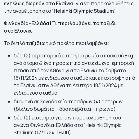
εντελώς
δωρεάν
στο
Ελσίνκι
, για να παρακολουθήσεις
την αναμέτρηση στο “
Helsinki Olympic Stadium
“.
Φινλανδία
–
Ελλάδα
|
Τι
περιλαμβάνει
το
ταξίδι
στο
Ελσίνκι
Το διπλό ταξιδιωτικό πακέτο περιλαμβάνει:
δύο (2) αεροπορικά εισιτήρια με μία αποσκευή 8kg
ανά άτομο & ένα προσωπικό αντικείμενο, εμπορική
πτήση από την Αθήνα για το Ελσίνκι το Σάββατο
16/11/2024 με ενδιάμεσο σταθμό και επιστροφή από
το Ελσίνκι στην Αθήνα τη Δευτέρα 18/11/2024 με
ενδιάμεσο σταθμό
διαμονή σε ξενοδοχείο τεσσάρων (4) αστέρων
(δίκλινο δωμάτιο – δύο κρεβάτια – πρωινό)
δύο (2) εισιτήρια για την παρακολούθηση του
αγώνα Φινλανδία-Ελλάδα στο “Helsinki Olympic
Stadium” (17/11/24, 19:00)