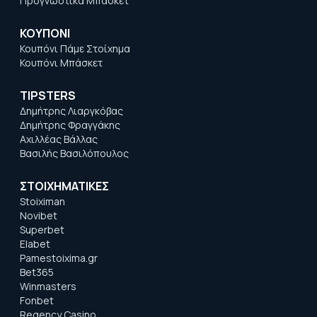
Προγνωστικά Μπάσκετ
ΚΟΥΠΟΝΙ
Κουπόνι Πάμε Στοίχημα
Κουπόνι Μπάσκετ
TIPSTERS
Δημήτρης Λιαργκόβας
Δημήτρης Φραγγάκης
Αχιλλέας Βάλλας
Βασιλής Βασιλόπουλος
ΣΤΟΙΧΗΜΑΤΙΚΕΣ
Stoiximan
Novibet
Superbet
Elabet
Pamestoixima.gr
Bet365
Winmasters
Fonbet
Regency Casino