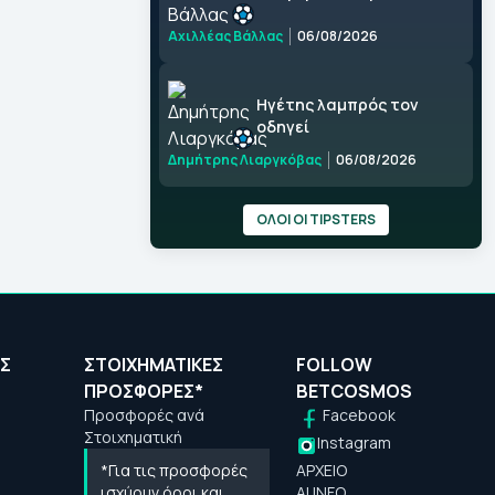
Αχιλλέας Βάλλας
06/08/2026
Ηγέτης λαμπρός τον
οδηγεί
Δημήτρης Λιαργκόβας
06/08/2026
ΟΛΟΙ ΟΙ TIPSTERS
ΕΣ
ΣΤΟΙΧΗΜΑΤΙΚΕΣ
FOLLOW
ΠΡΟΣΦΟΡΕΣ*
BETCOSMOS
Προσφορές ανά
Facebook
Στοιχηματική
Instagram
*Για τις προσφορές
ΑΡΧΕΙΟ
ισχύουν όροι και
AI INFO