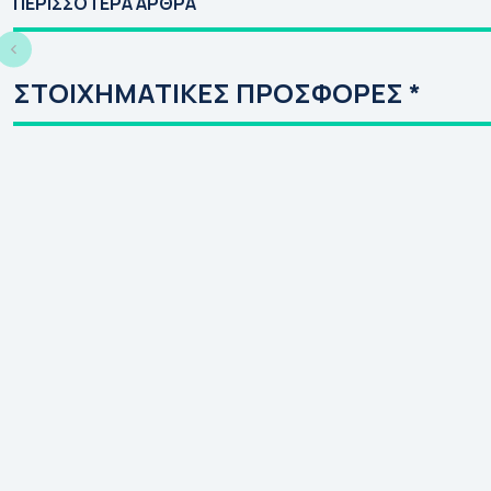
ΠΕΡΙΣΣΟΤΕΡΑ ΑΡΘΡΑ
Κανάλι
Κανάλι
ΣΤΟΙΧΗΜΑΤΙΚΕΣ ΠΡΟΣΦΟΡΕΣ *