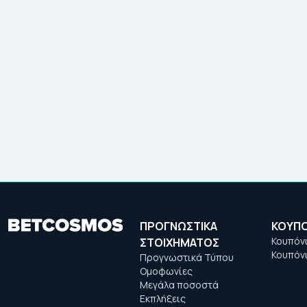
ΠΡΟΓΝΩΣΤΙΚΑ
ΚΟΥΠΟ
Κουπόνι
ΣΤΟΙΧΗΜΑΤΟΣ
Κουπόν
Προγνωστικά Τύπου
Ομοφωνίες
Μεγάλα ποσοστά
Εκπλήξεις