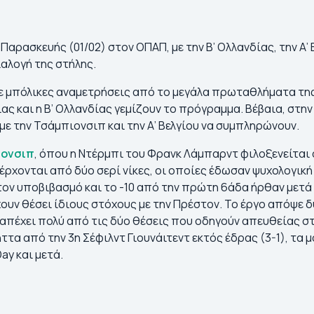
ρασκευής (01/02) στον ΟΠΑΠ, με την Β’ Ολλανδίας, την Α’ Β
ιαλογή της στήλης.
με μπόλικες αναμετρήσεις από το μεγάλα πρωταθλήματα τ
λλίας και η Β’ Ολλανδίας γεμίζουν το πρόγραμμα. Βέβαια, στην
με την Τσάμπιονσιπ και την Α’ Βελγίου να συμπληρώνουν.
ιονσιπ
, όπου η Ντέρμπι του Φρανκ Λάμπαρντ φιλοξενείται
 έρχονται από δύο σερί νίκες, οι οποίες έδωσαν ψυχολογική
τον υποβιβασμό και το -10 από την πρώτη 6άδα ήρθαν μετά 
έχουν θέσει ίδιους στόχους με την Πρέστον. Το έργο απόψε 
ν απέχει πολύ από τις δύο θέσεις που οδηγούν απευθείας σ
ττα από την 3η Σέφιλντ Γιουνάιτεντ εκτός έδρας (3-1), τα 
ay και μετά.
6-27:
ΠΑΟΚ ΕΥΡΩΠΗ 2026-27🦅
💯Τα ματ
 |
Πρόγραμμα &
ο στοιχη