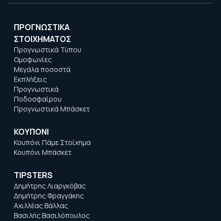
ΠΡΟΓΝΩΣΤΙΚΑ
ΣΤΟΙΧΗΜΑΤΟΣ
Προγνωστικά Τύπου
Ομοφωνίες
Μεγάλα ποσοστά
Εκπλήξεις
Προγνωστικά
Ποδοσφαίρου
Προγνωστικά Μπάσκετ
ΚΟΥΠΟΝΙ
Κουπόνι Πάμε Στοίχημα
Κουπόνι Μπάσκετ
TIPSTERS
Δημήτρης Λιαργκόβας
Δημήτρης Φραγγάκης
Αχιλλέας Βάλλας
Βασιλής Βασιλόπουλος