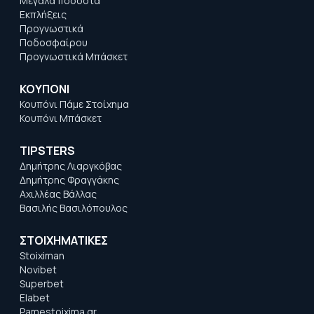
Μεγάλα ποσοστά
Εκπλήξεις
Προγνωστικά
Ποδοσφαίρου
Προγνωστικά Μπάσκετ
ΚΟΥΠΟΝΙ
Κουπόνι Πάμε Στοίχημα
Κουπόνι Μπάσκετ
TIPSTERS
Δημήτρης Λιαργκόβας
Δημήτρης Φραγγάκης
Αχιλλέας Βάλλας
Βασιλής Βασιλόπουλος
ΣΤΟΙΧΗΜΑΤΙΚΕΣ
Stoiximan
Novibet
Superbet
Elabet
Pamestoixima.gr