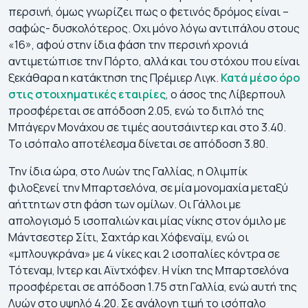
περσινή, όμως γνωρίζει πως ο φετινός δρόμος είναι –
σαφώς- δυσκολότερος. Οχι μόνο λόγω αντιπάλου στους
«16», αφού στην ίδια φάση την περσινή χρονιά
αντιμετώπισε την Πόρτο, αλλά και του στόχου που είναι
ξεκάθαρα η κατάκτηση της Πρέμιερ Λιγκ.
Κατά μέσο όρο
στις στοιχηματικές εταιρίες
, ο άσος της Λίβερπουλ
προσφέρεται σε απόδοση 2.05, ενώ το διπλό της
Μπάγερν Μονάχου σε τιμές αουτσάιντερ και στο 3.40.
Το ισόπαλο αποτέλεσμα δίνεται σε απόδοση 3.80.
Την ίδια ώρα, στο Λυών της Γαλλίας, η Ολιμπίκ
φιλοξενεί την Μπαρτσελόνα, σε μία μονομαχία μεταξύ
αήττητων στη φάση των ομίλων. Οι Γάλλοι με
απολογισμό 5 ισοπαλιών και μίας νίκης στον όμιλο με
Μάντσεστερ Σίτι, Σαχτάρ και Χόφεναϊμ, ενώ οι
«μπλουγκράνα» με 4 νίκες και 2 ισοπαλίες κόντρα σε
Τότεναμ, Ιντερ και Αϊντχόφεν. Η νίκη της Μπαρτσελόνα
προσφέρεται σε απόδοση 1.75 στη Γαλλία, ενώ αυτή της
Λυών στο υψηλό 4.20. Σε ανάλογη τιμή το ισόπαλο