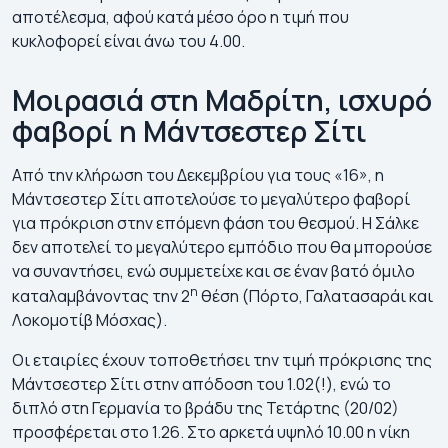
αποτέλεσμα, αφού κατά μέσο όρο η τιμή που
κυκλοφορεί είναι άνω του 4.00.
Μοιρασιά στη Μαδρίτη, ισχυρό
φαβορί η Μάντσεστερ Σίτι
Από την κλήρωση του Δεκεμβρίου για τους «16», η
Μάντσεστερ Σίτι αποτελούσε το μεγαλύτερο φαβορί
για πρόκριση στην επόμενη φάση του θεσμού. Η Σάλκε
δεν αποτελεί το μεγαλύτερο εμπόδιο που θα μπορούσε
να συναντήσει, ενώ συμμετείχε και σε έναν βατό όμιλο
η
καταλαμβάνοντας την 2
θέση (Πόρτο, Γαλατασαράι και
Λοκομοτίβ Μόσχας).
Οι εταιρίες έχουν τοποθετήσει την τιμή πρόκρισης της
Μάντσεστερ Σίτι στην απόδοση του 1.02(!), ενώ το
διπλό στη Γερμανία το βράδυ της Τετάρτης (20/02)
προσφέρεται στο 1.26. Στο αρκετά υψηλό 10.00 η νίκη