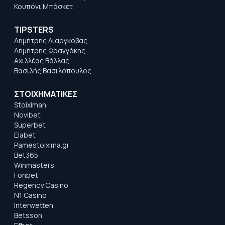
Κουπόνι Μπάσκετ
TIPSTERS
Δημήτρης Λιαργκόβας
Δημήτρης Φραγγάκης
Αχιλλέας Βάλλας
Βασιλής Βασιλόπουλος
ΣΤΟΙΧΗΜΑΤΙΚΕΣ
Stoiximan
Novibet
Superbet
Elabet
Pamestoixima.gr
Bet365
Winmasters
Fonbet
Regency Casino
N1 Casino
Interwetten
Betsson