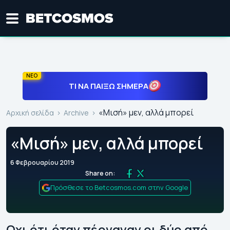
ΝΕΟ
ΤΙ ΝΑ ΠΑΊΞΩ ΣΉΜΕΡΑ
«Μισή» μεν, αλλά μπορεί
Αρχική σελίδα
Archive
«Μισή» μεν, αλλά μπορεί
6 Φεβρουαρίου 2019
Share on:
Πρόσθεσε το Betcosmos.com στην Google
Οχι ότι όταν πέρναγαν οι δύο από