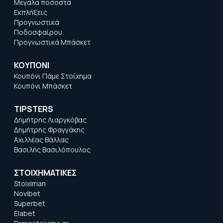
Μεγάλα ποσοστά
Εκπλήξεις
Προγνωστικά
Ποδοσφαίρου
Προγνωστικά Μπάσκετ
ΚΟΥΠΟΝΙ
Κουπόνι Πάμε Στοίχημα
Κουπόνι Μπάσκετ
TIPSTERS
Δημήτρης Λιαργκόβας
Δημήτρης Φραγγάκης
Αχιλλέας Βάλλας
Βασιλής Βασιλόπουλος
ΣΤΟΙΧΗΜΑΤΙΚΕΣ
Stoiximan
Novibet
Superbet
Elabet