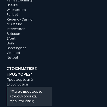
Pamestoixima.gr
Bet365
Winmasters
Fonbet
Regency Casino
N1 Casino
Interwetten
Betsson
Efbet
Bwin
Sportingbet
Vistabet
Netbet
ΣΤΟΙΧΗΜΑΤΙΚΕΣ
ΠΡΟΣΦΟΡΕΣ*
Προσφορές ανά
Στοιχηματική
*Για τις προσφορές
ισχύουν όροι και
προϋποθέσεις