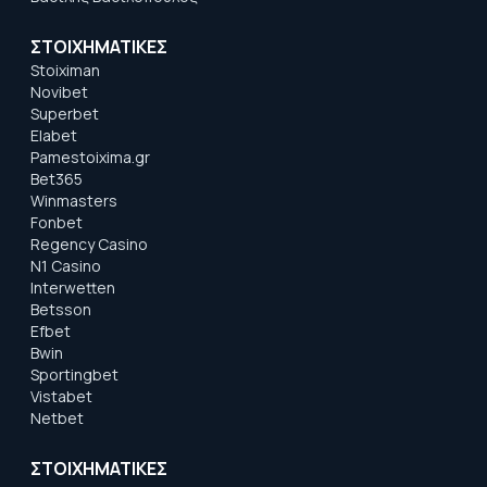
ΣΤΟΙΧΗΜΑΤΙΚΕΣ
Stoiximan
Novibet
Superbet
Elabet
Pamestoixima.gr
Bet365
Winmasters
Fonbet
Regency Casino
N1 Casino
Interwetten
Betsson
Efbet
Bwin
Sportingbet
Vistabet
Netbet
ΣΤΟΙΧΗΜΑΤΙΚΕΣ