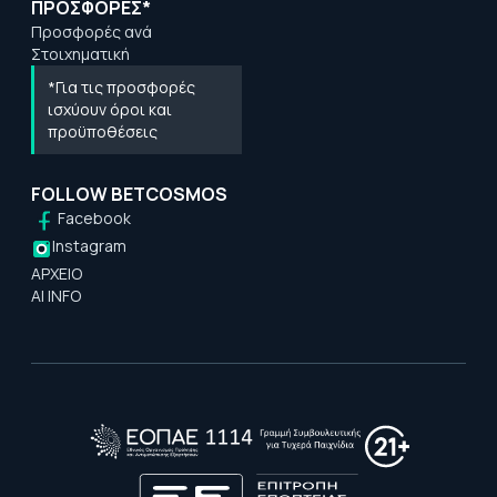
ΠΡΟΣΦΟΡΕΣ*
Προσφορές ανά
Στοιχηματική
*Για τις προσφορές
ισχύουν όροι και
προϋποθέσεις
FOLLOW BETCOSMOS
Facebook
Instagram
ΑΡΧΕΙΟ
AI INFO