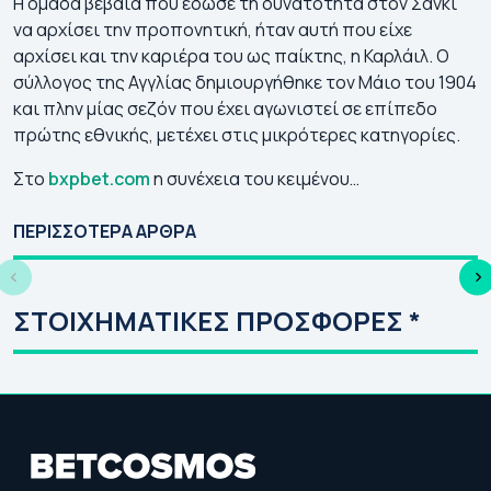
Η ομάδα βέβαια που έδωσε τη δυνατότητα στον Σάνκι
να αρχίσει την προπονητική, ήταν αυτή που είχε
αρχίσει και την καριέρα του ως παίκτης, η Καρλάιλ. Ο
σύλλογος της Αγγλίας δημιουργήθηκε τον Μάιο του 1904
και πλην μίας σεζόν που έχει αγωνιστεί σε επίπεδο
πρώτης εθνικής, μετέχει στις μικρότερες κατηγορίες.
Στο
bxpbet.com
η συνέχεια του κειμένου…
Γιουρόπα Λιγκ 2026-
Κόνφερενς Λιγκ
Τσ
27: Πρόγραμμα |
2026-27:
20
ΠΕΡΙΣΣΟΤΕΡΑ ΑΡΘΡΑ
Αγώνες | Κανάλι
Πρόγραμμα | Αγώνες
Πρ
| Κανάλι
| 
ΣΤΟΙΧΗΜΑΤΙΚΕΣ ΠΡΟΣΦΟΡΕΣ *