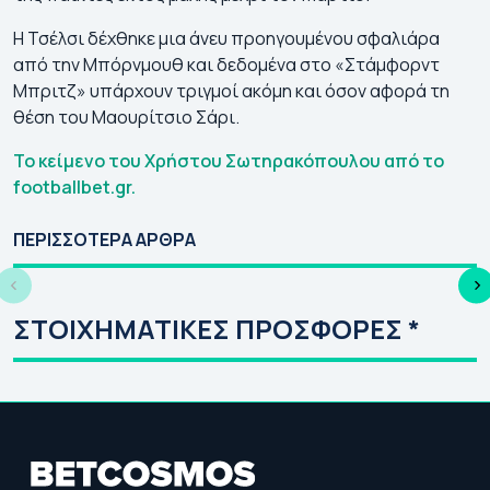
Η Τσέλσι δέχθηκε μια άνευ προηγουμένου σφαλιάρα
από την Μπόρνμουθ και δεδομένα στο «Στάμφορντ
Μπριτζ» υπάρχουν τριγμοί ακόμη και όσον αφορά τη
θέση του Μαουρίτσιο Σάρι.
Το κείμενο του Χρήστου Σωτηρακόπουλου από το
footballbet.gr.
Γιουρόπα Λιγκ 2026-
Κόνφερενς Λιγκ
Τσ
27: Πρόγραμμα |
2026-27:
20
ΠΕΡΙΣΣΟΤΕΡΑ ΑΡΘΡΑ
Αγώνες | Κανάλι
Πρόγραμμα | Αγώνες
Πρ
| Κανάλι
| 
ΣΤΟΙΧΗΜΑΤΙΚΕΣ ΠΡΟΣΦΟΡΕΣ *