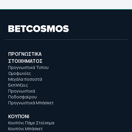
ΠΡΟΓΝΩΣΤΙΚΑ
ΣΤΟΙΧΗΜΑΤΟΣ
Προγνωστικά Τύπου
Ομοφωνίες
Μεγάλα ποσοστά
Εκπλήξεις
Προγνωστικά
Ποδοσφαίρου
Προγνωστικά Μπάσκετ
ΚΟΥΠΟΝΙ
Κουπόνι Πάμε Στοίχημα
Κουπόνι Μπάσκετ