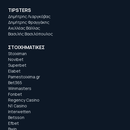
TIPSTERS
Δημήτρης Λιαργκόβας
Δημήτρης Φραγγάκης
Αχιλλέας Βάλλας
Βασιλής Βασιλόπουλος
ΣΤΟΙΧΗΜΑΤΙΚΕΣ
Stoiximan
Novibet
Superbet
Elabet
Pamestoixima.gr
Bet365
Winmasters
Fonbet
Regency Casino
N1 Casino
Interwetten
Betsson
Efbet
Bwin