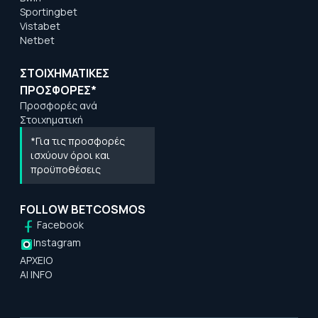
Sportingbet
Vistabet
Netbet
ΣΤΟΙΧΗΜΑΤΙΚΕΣ
ΠΡΟΣΦΟΡΕΣ*
Προσφορές ανά
Στοιχηματική
*Για τις προσφορές
ισχύουν όροι και
προϋποθέσεις
FOLLOW BETCOSMOS
Facebook
Instagram
ΑΡΧΕΙΟ
AI INFO