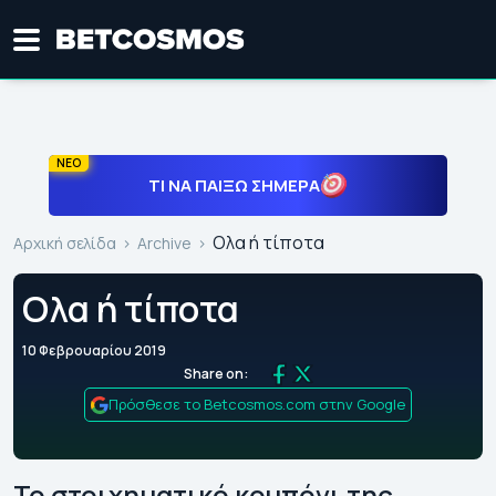
ΝΕΟ
ΤΙ ΝΑ ΠΑΊΞΩ ΣΉΜΕΡΑ
Ολα ή τίποτα
Αρχική σελίδα
Archive
Ολα ή τίποτα
10 Φεβρουαρίου 2019
Share on:
Πρόσθεσε το Betcosmos.com στην Google
Το στοιχηματικό κουπόνι της