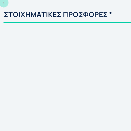
ΣΤΟΙΧΗΜΑΤΙΚΕΣ ΠΡΟΣΦΟΡΕΣ *