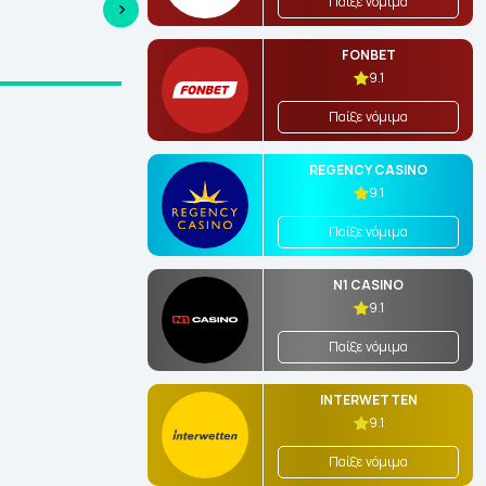
Παίξε νόμιμα
FONBET
9.1
Παίξε νόμιμα
REGENCY CASINO
9.1
Παίξε νόμιμα
N1 CASINO
9.1
Παίξε νόμιμα
INTERWETTEN
9.1
Παίξε νόμιμα