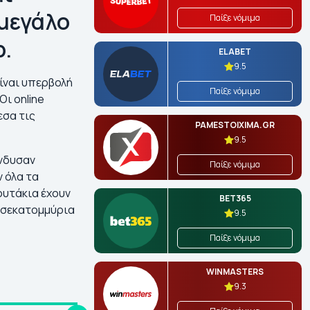
 μεγάλο
Παίξε νόμιμα
p.
ELABET
9.5
είναι υπερβολή
Παίξε νόμιμα
Οι online
εσα τις
PAMESTOIXIMA.GR
9.5
ένδυσαν
Παίξε νόμιμα
 όλα τα
ουτάκια έχουν
BET365
δισεκατομμύρια
9.5
Παίξε νόμιμα
ς που συμφωνεί
Τσάμπιονς Λιγκ 2026-27:
WINMASTERS
ματικός Τύπος
Πρόγραμμα | Αγώνες |
9.3
Κανάλι