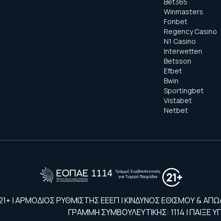
Bet365
Winmasters
Fonbet
Regency Casino
N1 Casino
Interwetten
Betsson
Efbet
Bwin
Sportingbet
Vistabet
Netbet
21+ | ΑΡΜΟΔΙΟΣ ΡΥΘΜΙΣΤΗΣ ΕΕΕΠ | ΚΙΝΔΥΝΟΣ ΕΘΙΣΜΟΥ & ΑΠΩΛ
ΓΡΑΜΜΗ ΣΥΜΒΟΥΛΕΥΤΙΚΗΣ: 1114 | ΠΑΙΞΕ 