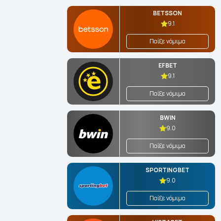
BETSSON
9.1
Παίξε νόμιμα
EFBET
9.1
Παίξε νόμιμα
BWIN
9.0
Παίξε νόμιμα
SPORTINGBET
9.0
Παίξε νόμιμα