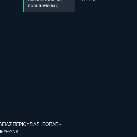
προϋποθέσεις
ΕΙΑΣ ΠΕΡΙΟΥΣΙΑΣ | ΕΟΠΑΕ –
ΥΠΕΥΘΥΝΑ