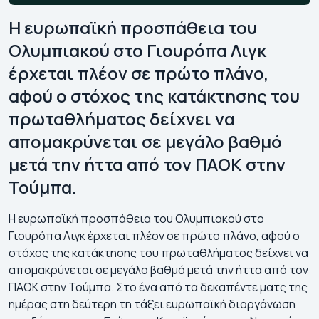
Η ευρωπαϊκή προσπάθεια του
Ολυμπιακού στο Γιουρόπα Λιγκ
έρχεται πλέον σε πρώτο πλάνο,
αφού ο στόχος της κατάκτησης του
πρωταθλήματος δείχνει να
απομακρύνεται σε μεγάλο βαθμό
μετά την ήττα από τον ΠΑΟΚ στην
Τούμπα.
Η ευρωπαϊκή προσπάθεια του Ολυμπιακού στο
Γιουρόπα Λιγκ έρχεται πλέον σε πρώτο πλάνο, αφού ο
στόχος της κατάκτησης του πρωταθλήματος δείχνει να
απομακρύνεται σε μεγάλο βαθμό μετά την ήττα από τον
ΠΑΟΚ στην Τούμπα. Στο ένα από τα δεκαπέντε ματς της
ημέρας στη δεύτερη τη τάξει ευρωπαϊκή διοργάνωση