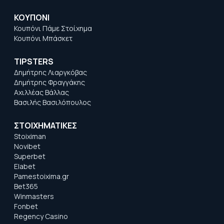
ΚΟΥΠΟΝΙ
Κουπόνι Πάμε Στοίχημα
Κουπόνι Μπάσκετ
TIPSTERS
Δημήτρης Λιαργκόβας
Δημήτρης Φραγγάκης
Αχιλλέας Βάλλας
Βασιλής Βασιλόπουλος
ΣΤΟΙΧΗΜΑΤΙΚΕΣ
Stoiximan
Novibet
Superbet
Elabet
Pamestoixima.gr
Bet365
Winmasters
Fonbet
Regency Casino