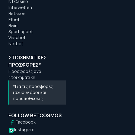
N1 Casino
Interwetten
Betsson
Efbet
Bwin
Sportingbet
Vistabet
Netbet
ΣΤΟΙΧΗΜΑΤΙΚΕΣ
ΠΡΟΣΦΟΡΕΣ*
Προσφορές ανά
Στοιχηματική
*Για τις προσφορές
ισχύουν όροι και
προϋποθέσεις
FOLLOW BETCOSMOS
Facebook
Instagram