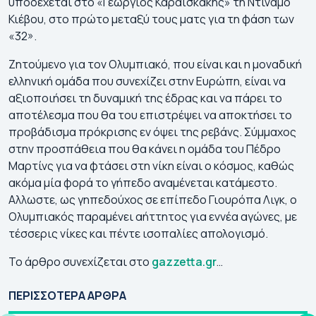
υποδέχεται στο «Γεώργιος Καραϊσκάκης» τη Ντιναμό
Κιέβου, στο πρώτο μεταξύ τους ματς για τη φάση των
«32».
Ζητούμενο για τον Ολυμπιακό, που είναι και η μοναδική
ελληνική ομάδα που συνεχίζει στην Ευρώπη, είναι να
αξιοποιήσει τη δυναμική της έδρας και να πάρει το
αποτέλεσμα που θα του επιστρέψει να αποκτήσει το
προβάδισμα πρόκρισης εν όψει της ρεβάνς. Σύμμαχος
στην προσπάθεια που θα κάνει η ομάδα του Πέδρο
Μαρτίνς για να φτάσει στη νίκη είναι ο κόσμος, καθώς
ακόμα μία φορά το γήπεδο αναμένεται κατάμεστο.
Αλλωστε, ως γηπεδούχος σε επίπεδο Γιουρόπα Λιγκ, ο
Ολυμπιακός παραμένει αήττητος για εννέα αγώνες, με
τέσσερις νίκες και πέντε ισοπαλίες απολογισμό.
Το άρθρο συνεχίζεται στο
gazzetta.gr
…
Γιουρόπα Λιγκ 2026-
Κόνφερενς Λιγκ
Τσ
27: Πρόγραμμα |
2026-27:
20
ΠΕΡΙΣΣΟΤΕΡΑ ΑΡΘΡΑ
Αγώνες | Κανάλι
Πρόγραμμα | Αγώνες
Πρ