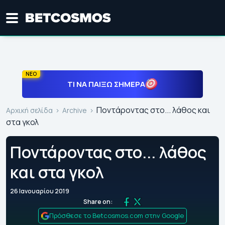
ΝΕΟ
ΤΙ ΝΑ ΠΑΊΞΩ ΣΉΜΕΡΑ
Ποντάροντας στο... λάθος και
Αρχική σελίδα
Archive
στα γκολ
Ποντάροντας στο... λάθος
και στα γκολ
26 Ιανουαρίου 2019
Share on:
Πρόσθεσε το Betcosmos.com στην Google