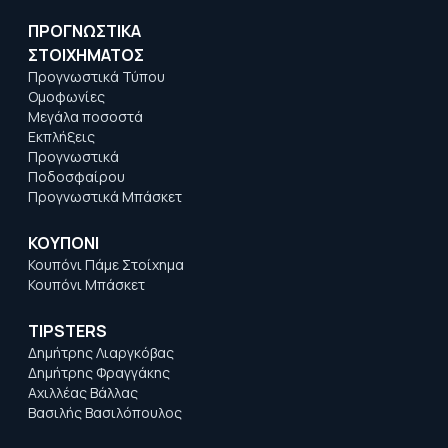
ΠΡΟΓΝΩΣΤΙΚΑ
ΣΤΟΙΧΗΜΑΤΟΣ
Προγνωστικά Τύπου
Ομοφωνίες
Μεγάλα ποσοστά
Εκπλήξεις
Προγνωστικά
Ποδοσφαίρου
Προγνωστικά Μπάσκετ
ΚΟΥΠΟΝΙ
Κουπόνι Πάμε Στοίχημα
Κουπόνι Μπάσκετ
TIPSTERS
Δημήτρης Λιαργκόβας
Δημήτρης Φραγγάκης
Αχιλλέας Βάλλας
Βασιλής Βασιλόπουλος