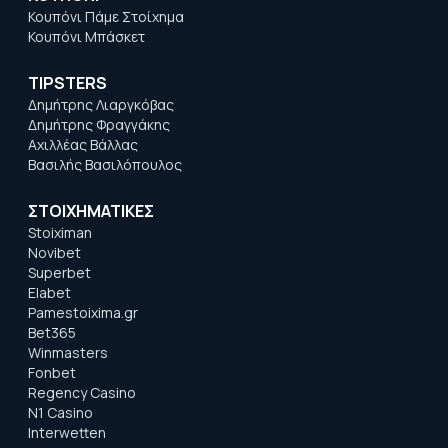
Κουπόνι Πάμε Στοίχημα
Κουπόνι Μπάσκετ
TIPSTERS
Δημήτρης Λιαργκόβας
Δημήτρης Φραγγάκης
Αχιλλέας Βάλλας
Βασιλής Βασιλόπουλος
ΣΤΟΙΧΗΜΑΤΙΚΕΣ
Stoiximan
Novibet
Superbet
Elabet
Pamestoixima.gr
Bet365
Winmasters
Fonbet
Regency Casino
N1 Casino
Interwetten