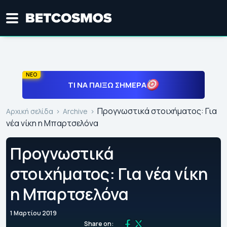
ΝΕΟ
ΤΙ ΝΑ ΠΑΊΞΩ ΣΉΜΕΡΑ
Προγνωστικά στοιχήματος: Για
Αρχική σελίδα
Archive
νέα νίκη η Μπαρτσελόνα
Προγνωστικά
στοιχήματος: Για νέα νίκη
η Μπαρτσελόνα
1 Μαρτίου 2019
Share on: