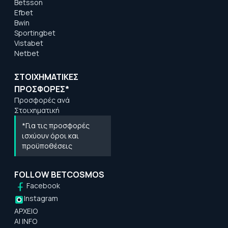
Betsson
Efbet
Bwin
Sportingbet
Vistabet
Netbet
ΣΤΟΙΧΗΜΑΤΙΚΕΣ
ΠΡΟΣΦΟΡΕΣ*
Προσφορές ανά
Στοιχηματική
*Για τις προσφορές
ισχύουν όροι και
προϋποθέσεις
FOLLOW BETCOSMOS
Facebook
Instagram
ΑΡΧΕΙΟ
AI INFO