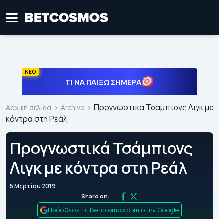
ΝΕΟ
ΤΙ ΝΑ ΠΑΊΞΩ ΣΉΜΕΡΑ
Προγνωστικά Τσάμπιονς Λιγκ με
Αρχική σελίδα
Archive
κόντρα στη Ρεάλ
Προγνωστικά Τσάμπιονς
Λιγκ με κόντρα στη Ρεάλ
5 Μαρτίου 2019
Share on:
Πρόσθεσε το Betcosmos.com στην Google