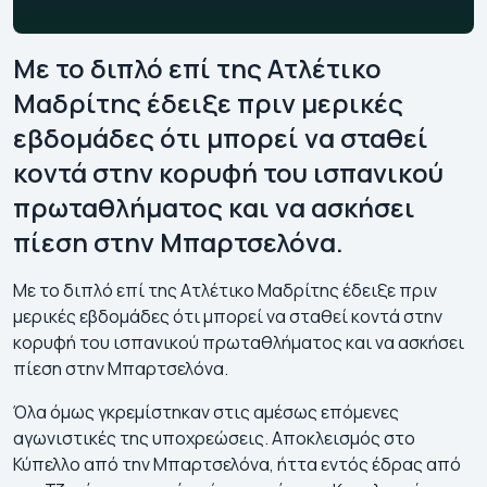
Με το διπλό επί της Ατλέτικο
Μαδρίτης έδειξε πριν μερικές
εβδομάδες ότι μπορεί να σταθεί
κοντά στην κορυφή του ισπανικού
πρωταθλήματος και να ασκήσει
πίεση στην Μπαρτσελόνα.
Με το διπλό επί της Ατλέτικο Μαδρίτης έδειξε πριν
μερικές εβδομάδες ότι μπορεί να σταθεί κοντά στην
κορυφή του ισπανικού πρωταθλήματος και να ασκήσει
πίεση στην Μπαρτσελόνα.
Όλα όμως γκρεμίστηκαν στις αμέσως επόμενες
αγωνιστικές της υποχρεώσεις. Αποκλεισμός στο
Κύπελλο από την Μπαρτσελόνα, ήττα εντός έδρας από