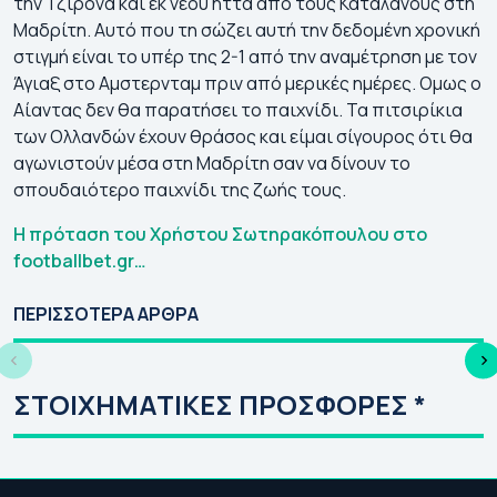
την Τζιρόνα και εκ νέου ήττα από τους Καταλανούς στη
Μαδρίτη. Αυτό που τη σώζει αυτή την δεδομένη χρονική
στιγμή είναι το υπέρ της 2-1 από την αναμέτρηση με τον
Άγιαξ στο Αμστερνταμ πριν από μερικές ημέρες. Ομως ο
Αίαντας δεν θα παρατήσει το παιχνίδι. Τα πιτσιρίκια
των Ολλανδών έχουν θράσος και είμαι σίγουρος ότι θα
αγωνιστούν μέσα στη Μαδρίτη σαν να δίνουν το
σπουδαιότερο παιχνίδι της ζωής τους.
Η πρόταση του Χρήστου Σωτηρακόπουλου στο
footballbet.gr…
💯Τα ματς που
Γιουρόπα Λιγκ 2026-
Κό
συμφωνεί ο
27: Πρόγραμμα |
20
ΠΕΡΙΣΣΟΤΕΡΑ ΑΡΘΡΑ
στοιχηματικός
Αγώνες | Κανάλι
Πρ
Τύπος (09/08)
| 
ΣΤΟΙΧΗΜΑΤΙΚΕΣ ΠΡΟΣΦΟΡΕΣ *