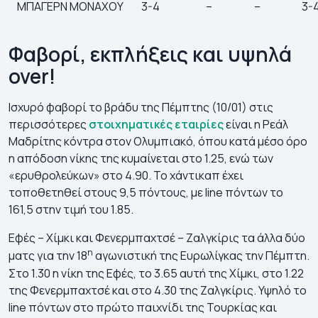
ΜΠΑΓΕΡΝ ΜΟΝΑΧΟΥ
3-4
–
–
3-
Φαβορί, εκπλήξεις και υψηλά
over
!
Ισχυρό φαβορί το βράδυ της Πέμπτης (10/01) στις
περισσότερες
στοιχηματικές εταιρίες
είναι η Ρεάλ
Μαδρίτης κόντρα στον Ολυμπιακό, όπου κατά μέσο όρο
η απόδοση νίκης της κυμαίνεται στο 1.25, ενώ των
«ερυθρολεύκων» στο 4.90. Το χάντικαπ έχει
τοποθετηθεί στους 9,5 πόντους, με line πόντων το
161,5 στην τιμή του 1.85.
Εφές – Χίμκι και Φενερμπαχτσέ – Ζαλγκίρις τα άλλα δύο
η
ματς για την 18
αγωνιστική της Ευρωλίγκας την Πέμπτη.
Στο 1.30 η νίκη της Εφές, το 3.65 αυτή της Χίμκι, στο 1.22
της Φενερμπαχτσέ και στο 4.30 της Ζαλγκίρις. Υψηλό το
line πόντων στο πρώτο παιχνίδι της Τουρκίας και