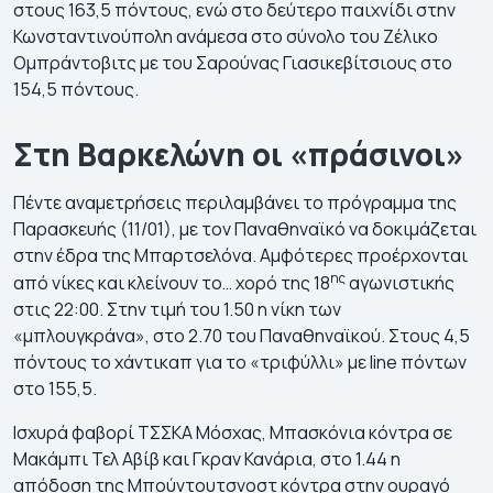
στους 163,5 πόντους, ενώ στο δεύτερο παιχνίδι στην
Κωνσταντινούπολη ανάμεσα στο σύνολο του Ζέλικο
Ομπράντοβιτς με του Σαρούνας Γιασικεβίτσιους στο
154,5 πόντους.
Στη Βαρκελώνη οι «πράσινοι»
Πέντε αναμετρήσεις περιλαμβάνει το πρόγραμμα της
Παρασκευής (11/01), με τον Παναθηναϊκό να δοκιμάζεται
στην έδρα της Μπαρτσελόνα. Αμφότερες προέρχονται
ης
από νίκες και κλείνουν το… χορό της 18
αγωνιστικής
στις 22:00. Στην τιμή του 1.50 η νίκη των
«μπλουγκράνα», στο 2.70 του Παναθηναϊκού. Στους 4,5
πόντους το χάντικαπ για το «τριφύλλι» με line πόντων
στο 155,5.
Ισχυρά φαβορί ΤΣΣΚΑ Μόσχας, Μπασκόνια κόντρα σε
Μακάμπι Τελ Αβίβ και Γκραν Κανάρια, στο 1.44 η
απόδοση της Μπούντουτσνοστ κόντρα στην ουραγό