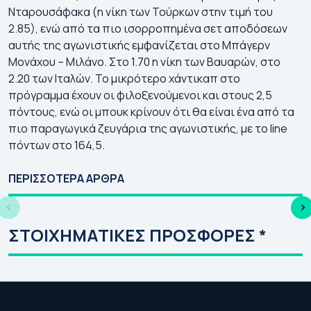
Νταρουσάφακα (η νίκη των Τούρκων στην τιμή του
2.85), ενώ από τα πιο ισορροπημένα σετ αποδόσεων
αυτής της αγωνιστικής εμφανίζεται στο Μπάγερν
Μονάχου – Μιλάνο. Στο 1.70 η νίκη των Βαυαρών, στο
2.20 των Ιταλών. Το μικρότερο χάντικαπ στο
πρόγραμμα έχουν οι φιλοξενούμενοι και στους 2,5
πόντους, ενώ οι μπουκ κρίνουν ότι θα είναι ένα από τα
πιο παραγωγικά ζευγάρια της αγωνιστικής, με το line
πόντων στο 164,5.
Γιουρόπα Λιγκ 2026-
Κόνφερενς Λιγκ
Τσ
27: Πρόγραμμα |
2026-27:
20
ΠΕΡΙΣΣΟΤΕΡΑ ΑΡΘΡΑ
Αγώνες | Κανάλι
Πρόγραμμα | Αγώνες
Πρ
| Κανάλι
| 
ΣΤΟΙΧΗΜΑΤΙΚΕΣ ΠΡΟΣΦΟΡΕΣ *