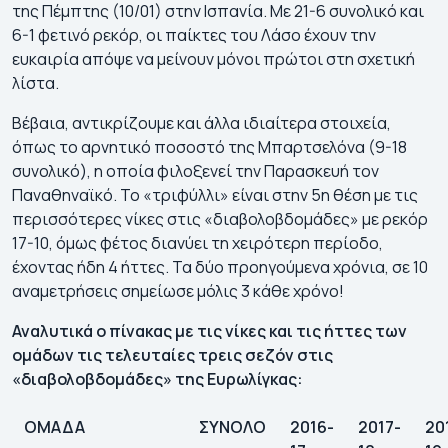
της Πέμπτης (10/01) στην Ισπανία. Με 21-6 συνολικό και
6-1 φετινό ρεκόρ, οι παίκτες του Λάσο έχουν την
ευκαιρία απόψε να μείνουν μόνοι πρώτοι στη σχετική
λίστα.
Βέβαια, αντικρίζουμε και άλλα ιδιαίτερα στοιχεία,
όπως το αρνητικό ποσοστό της Μπαρτσελόνα (9-18
συνολικό), η οποία φιλοξενεί την Παρασκευή τον
Παναθηναϊκό. Το «τριφύλλι» είναι στην 5η θέση με τις
περισσότερες νίκες στις «διαβολοβδομάδες» με ρεκόρ
17-10, όμως φέτος διανύει τη χειρότερη περίοδο,
έχοντας ήδη 4 ήττες. Τα δύο προηγούμενα χρόνια, σε 10
αναμετρήσεις σημείωσε μόλις 3 κάθε χρόνο!
Αναλυτικά ο πίνακας με τις νίκες και τις ήττες των
ομάδων τις τελευταίες τρεις σεζόν στις
«διαβολοβδομάδες» της Ευρωλίγκας:
ΟΜΑΔΑ
ΣΥΝΟΛΟ
2016-
2017-
20