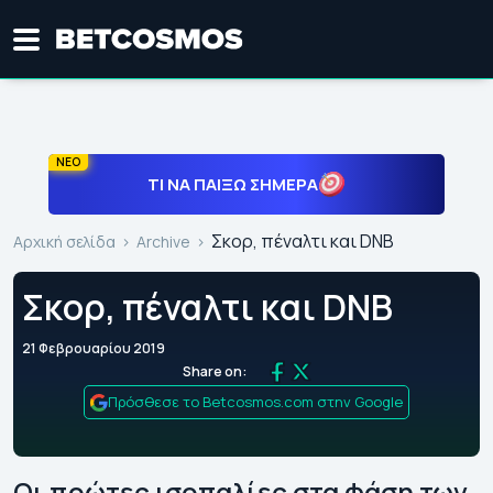
ΝΕΟ
ΤΙ ΝΑ ΠΑΊΞΩ ΣΉΜΕΡΑ
Σκορ, πέναλτι και DNB
Αρχική σελίδα
Archive
Σκορ, πέναλτι και DNB
21 Φεβρουαρίου 2019
Share on:
Πρόσθεσε το Betcosmos.com στην Google
Οι πρώτες ισοπαλίες στα φάση των