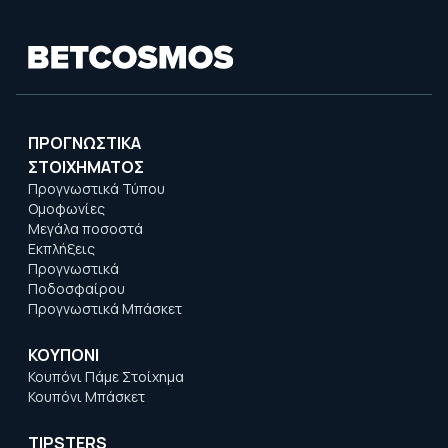
ΠΡΟΓΝΩΣΤΙΚΑ
ΣΤΟΙΧΗΜΑΤΟΣ
Προγνωστικά Τύπου
Ομοφωνίες
Μεγάλα ποσοστά
Εκπλήξεις
Προγνωστικά
Ποδοσφαίρου
Προγνωστικά Μπάσκετ
ΚΟΥΠΟΝΙ
Κουπόνι Πάμε Στοίχημα
Κουπόνι Μπάσκετ
TIPSTERS