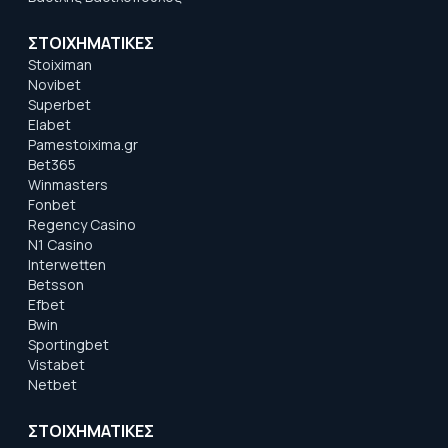
ΣΤΟΙΧΗΜΑΤΙΚΕΣ
Stoiximan
Novibet
Superbet
Elabet
Pamestoixima.gr
Bet365
Winmasters
Fonbet
Regency Casino
N1 Casino
Interwetten
Betsson
Efbet
Bwin
Sportingbet
Vistabet
Netbet
ΣΤΟΙΧΗΜΑΤΙΚΕΣ