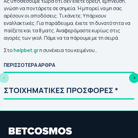
Ας υποθέσουμε τώρα ότι δεν έχετε όρεξη, έμπνευση,
γνώση να ποντάρετε σε σημεία. Ή μπορεί να μη σας
αρέσουν οι αποδόσεις. Τι κάνετε; Υπάρχουν
εναλλακτικές. Για παράδειγμα, έχετε τη δυνατότητα να
παίξετε και τα 8 ματς. Αναφερόμαστε κυρίως στις
αγορές των γκολ. Πάμε να τα πάρουμε με τη σειρά.
Στο
helpbet.gr
η συνέχεια του κειμένου…
Γιουρόπα Λιγκ 2026-
Κόνφερενς Λιγκ
Τσ
27: Πρόγραμμα |
2026-27:
20
ΠΕΡΙΣΣΟΤΕΡΑ ΑΡΘΡΑ
Αγώνες | Κανάλι
Πρόγραμμα | Αγώνες
Πρ
| Κανάλι
| 
ΣΤΟΙΧΗΜΑΤΙΚΕΣ ΠΡΟΣΦΟΡΕΣ *