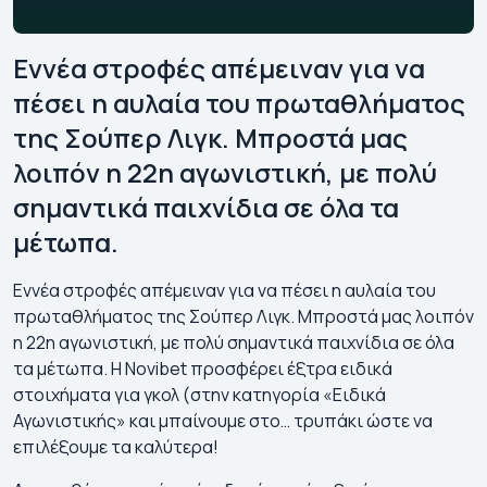
Εννέα στροφές απέμειναν για να
πέσει η αυλαία του πρωταθλήματος
της Σούπερ Λιγκ. Μπροστά μας
λοιπόν η 22η αγωνιστική, με πολύ
σημαντικά παιχνίδια σε όλα τα
μέτωπα.
Εννέα στροφές απέμειναν για να πέσει η αυλαία του
πρωταθλήματος της Σούπερ Λιγκ. Μπροστά μας λοιπόν
η 22η αγωνιστική, με πολύ σημαντικά παιχνίδια σε όλα
τα μέτωπα. H Novibet προσφέρει έξτρα ειδικά
στοιχήματα για γκολ (στην κατηγορία «Ειδικά
Αγωνιστικής» και μπαίνουμε στο… τρυπάκι ώστε να
επιλέξουμε τα καλύτερα!