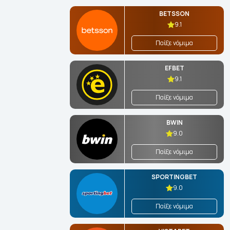
BETSSON
9.1
Παίξε νόμιμα
EFBET
9.1
Παίξε νόμιμα
BWIN
9.0
Παίξε νόμιμα
SPORTINGBET
9.0
Παίξε νόμιμα