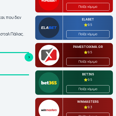
Παίξε νόμιμα
και που δεν
ELABET
9.5
ίσταλ Πάλας.
Παίξε νόμιμα
ς που συμφωνεί
Τσάμπιονς Λιγκ 2026-27:
ματικός Τύπος
Πρόγραμμα | Αγώνες |
PAMESTOIXIMA.GR
Κανάλι
9.5
Παίξε νόμιμα
BET365
9.5
Παίξε νόμιμα
WINMASTERS
9.3