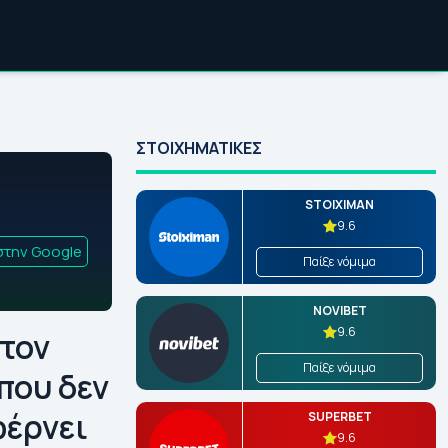
ΣΤΟΙΧΗΜΑΤΙΚΕΣ
STOIXIMAN
9.6
την Google
Παίξε νόμιμα
NOVIBET
9.6
 τον
Παίξε νόμιμα
που δεν
φέρνει
SUPERBET
9.6