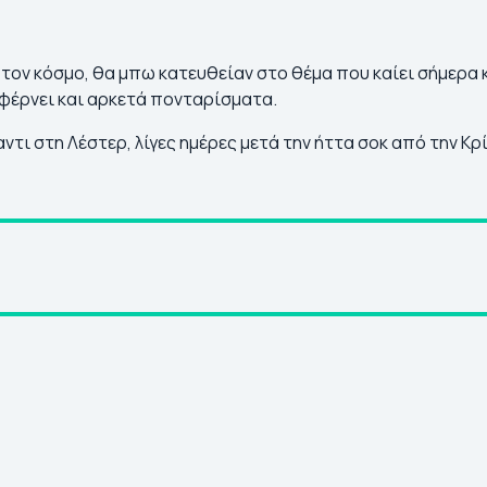
τον κόσμο, θα μπω κατευθείαν στο θέμα που καίει σήμερα 
α φέρνει και αρκετά πονταρίσματα.
ντι στη Λέστερ, λίγες ημέρες μετά την ήττα σοκ από την Κρ
6-27:
ΠΑΟΚ ΕΥΡΩΠΗ 2026-27🦅
💯Τα ματ
 |
Πρόγραμμα &
ο στοιχη
Αποτελέσματα Γιουρόπα
(07/08)
Λιγκ