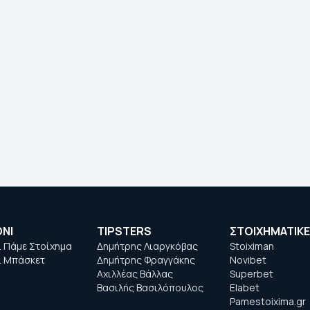
ΝΙ
TIPSTERS
ΣΤΟΙΧΗΜΑΤΙΚ
 Πάμε Στοίχημα
Δημήτρης Λιαργκόβας
Stoiximan
ι Μπάσκετ
Δημήτρης Φραγγάκης
Novibet
Αχιλλέας Βάλλας
Superbet
Βασιλής Βασιλόπουλος
Elabet
Pamestoixima.gr