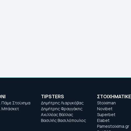
ΝΙ
TIPSTERS
ΣΤΟΙΧΗΜΑΤΙΚ
 Πάμε Στοίχημα
Δημήτρης Λιαργκόβας
Stoiximan
ι Μπάσκετ
Δημήτρης Φραγγάκης
Novibet
Αχιλλέας Βάλλας
Superbet
Βασιλής Βασιλόπουλος
Elabet
Pamestoixima.gr