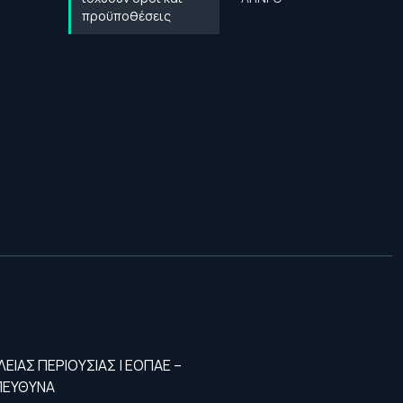
προϋποθέσεις
ΕΙΑΣ ΠΕΡΙΟΥΣΙΑΣ | ΕΟΠΑΕ –
ΥΠΕΥΘΥΝΑ