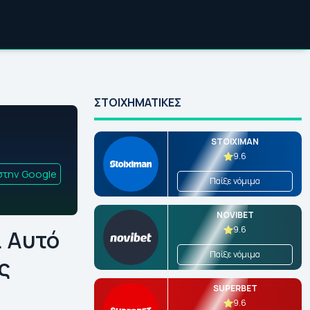
ΣΤΟΙΧΗΜΑΤΙΚΕΣ
STOIXIMAN
9.6
την Google
Παίξε νόμιμα
NOVIBET
9.6
. Αυτό
Παίξε νόμιμα
ς
SUPERBET
9.6