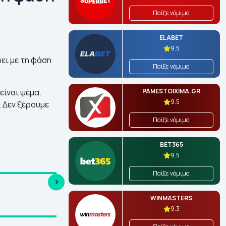
Παίξε νόμιμα
ELABET
9.5
ει με τη φάση
Παίξε νόμιμα
είναι ψέμα.
PAMESTOIXIMA.GR
9.5
. Δεν ξέρουμε
Παίξε νόμιμα
ΑΪΚΟΣ ΕΥΡΩΠΗ
💯Τα ματς που συμφωνεί
BET365
Πρόγραμμα &
ο στοιχηματικός Τύπος
9.5
σματα
(06/08)
Παίξε νόμιμα
ς Λιγκ
WINMASTERS
9.3