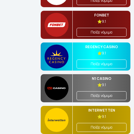
Παίξε νόμιμα
FONBET
9.1
Παίξε νόμιμα
REGENCY CASINO
9.1
Παίξε νόμιμα
N1 CASINO
9.1
Παίξε νόμιμα
INTERWETTEN
9.1
Παίξε νόμιμα