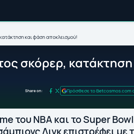
 κατάκτηση και φάση αποκλεισμού!
τος σκόρερ, κατάκτηση
Πρόσθεσε το Betcosmos.com σ
Share on:
ame του NBA και το Super Bowl
Τσάμπιονς Λιγκ επιστρέφει με 