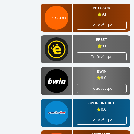
BETSSON
9.1
Παίξε νόμιμα
EFBET
9.1
Παίξε νόμιμα
BWIN
9.0
Παίξε νόμιμα
SPORTINGBET
9.0
Παίξε νόμιμα