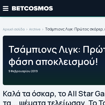
Τσάμπιονς Λιγκ: Πρώτος σκόρερ,
Αρχική σελίδα
Archive
Τσάμπιονς Λιγκ: Πρώ
φάση αποκλεισμού!
9 Φεβρουαρίου 2019
Καλά τα όσκαρ, το All Star G
τα... ψέματα τελείωσαν. Το 