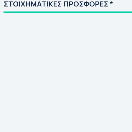
ΣΤΟΙΧΗΜΑΤΙΚΕΣ ΠΡΟΣΦΟΡΕΣ *