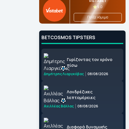
VISTABET
9.0
Παίξε νόμιμα
BETCOSMOS TIPSTERS
Γυρίζοντας τον χρόνο
πίσω
Δημήτρης Λιαργκόβας
08/08/2026
Λονδρέζικες
λεπτομέρειες
Αχιλλέας Βάλλας
08/08/2026
Διαφορά δυναμικής