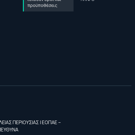
προϋποθέσεις
ΕΙΑΣ ΠΕΡΙΟΥΣΙΑΣ | ΕΟΠΑΕ –
ΥΠΕΥΘΥΝΑ